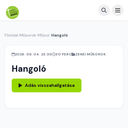
Főoldal
Műsorok
Műsor
Hangoló
2026. 06. 04. 23:30
30 PERC
ZENEI MŰSOROK
Hangoló
Adás visszahallgatása