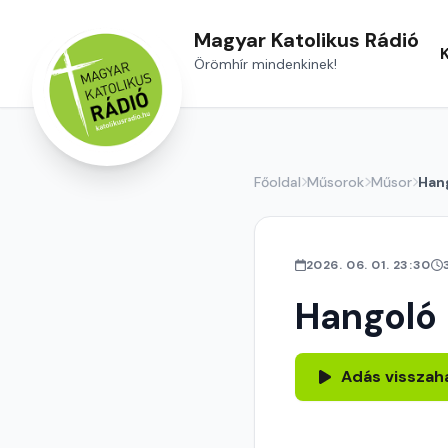
Magyar Katolikus Rádió
Örömhír mindenkinek!
Főoldal
Műsorok
Műsor
Han
2026. 06. 01. 23:30
Hangoló
Adás visszah