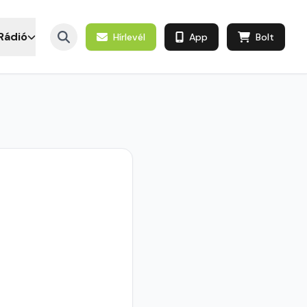
Rádió
Hírlevél
App
Bolt