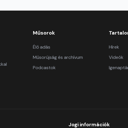
Műsorok
Tartal
Élő adás
Hírek
Műsorújság és archívum
Videók
kkal
Podcastok
Igenaptá
Jogi információk