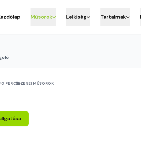
Kezdőlap
Műsorok
Lelkiség
Tartalmak
goló
30 PERC
ZENEI MŰSOROK
allgatása