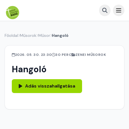
Főoldal
Műsorok
Műsor
Hangoló
2026. 05. 30. 23:30
30 PERC
ZENEI MŰSOROK
Hangoló
Adás visszahallgatása