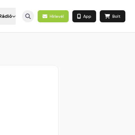
Rádió
Hírlevél
App
Bolt