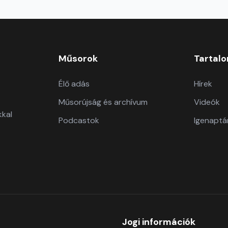
Műsorok
Tartal
Élő adás
Hírek
Műsorújság és archívum
Videók
kkal
Podcastok
Igenaptá
Jogi információk