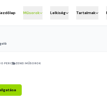
Kezdőlap
Műsorok
Lelkiség
Tartalmak
goló
30 PERC
ZENEI MŰSOROK
allgatása