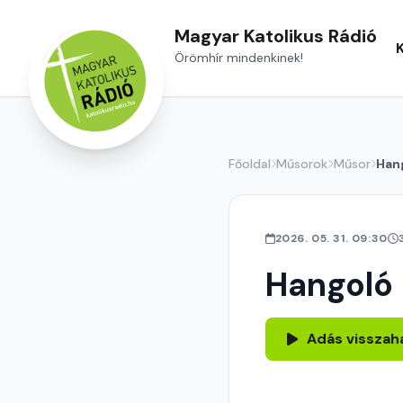
Magyar Katolikus Rádió
Örömhír mindenkinek!
Főoldal
Műsorok
Műsor
Han
2026. 05. 31. 09:30
Hangoló
Adás visszah