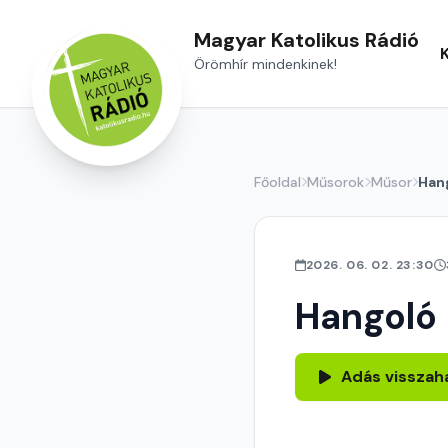
Magyar Katolikus Rádió
Örömhír mindenkinek!
Főoldal
Műsorok
Műsor
Han
2026. 06. 02. 23:30
Hangoló
Adás visszah