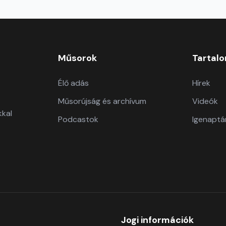
Műsorok
Tartal
Élő adás
Hírek
Műsorújság és archívum
Videók
kkal
Podcastok
Igenaptá
Jogi információk