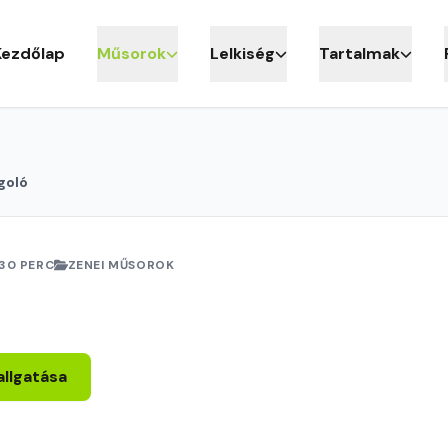
Kezdőlap
Műsorok
Lelkiség
Tartalmak
goló
30 PERC
ZENEI MŰSOROK
allgatása