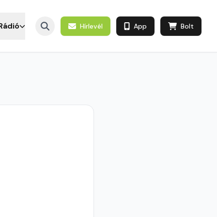
Rádió
Hírlevél
App
Bolt