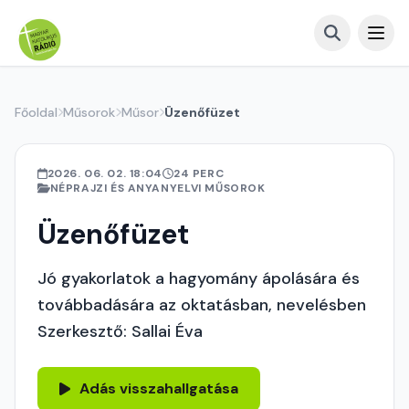
Főoldal
Műsorok
Műsor
Üzenőfüzet
2026. 06. 02. 18:04
24 PERC
NÉPRAJZI ÉS ANYANYELVI MŰSOROK
Üzenőfüzet
Jó gyakorlatok a hagyomány ápolására és
továbbadására az oktatásban, nevelésben
Szerkesztő: Sallai Éva
Adás visszahallgatása