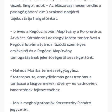
viszek, lángot adok - Az élőszavas mesemondás a
pedagógiában” című szakmai napjáról
tájékoztatja hallgatóinkat.
- 5 éves a Regőczi István Alapítvány a Koronavírus
Árváiért. Kármánné Laczhegyi Márta tanárnővel a
Regőczi István atyához fűződő személyes
emlékeiről és a Regőczi Alapítvány
támogatásának jelentőségéről beszélgettünk.
- Halmos Monika természetgyógyász,
fitoterapeuta, aranydiplomás gasztronómus
tanácsai a kisgyermekek növény- és vadnövény
ismeretének fejlesztéséhez.
- Ma is meghallgathatják Korzenszky Richárd
jegyzetét.