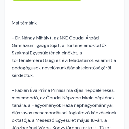
Mai témáink
- Dr. Nánay Mihályt, az NKE Óbudai Árpád
Gimnázium igazgatóját, a Történelemoktatók
Szakmai Egyesületének elnökét, a
történelemérettségi ez évi feladatairól, valamint a
pedagógusok nevelőmunkájának jelentőségéről
kérdeztük.
- Fábián Éva Príma Primissima díjas népdalénekes,
mesemondó, az Óbudai Népzene Iskola népi ének
tanára, a Hagyományok Háza néphagyománnyal,
élőszavas mesemondással foglalkozó képzéseinek
oktatója, a Meseszó Egyesület május 16-án, a
Jászberényi Városi Könyvtárban tartott „Tüzet