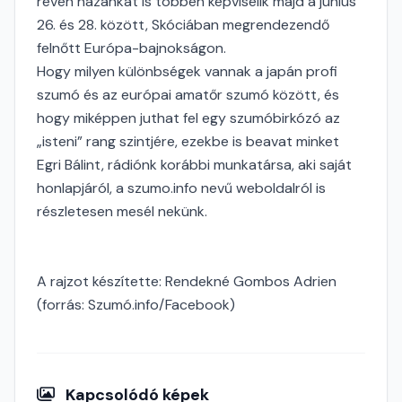
révén hazánkat is többen képviselik majd a június
26. és 28. között, Skóciában megrendezendő
felnőtt Európa-bajnokságon.
Hogy milyen különbségek vannak a japán profi
szumó és az európai amatőr szumó között, és
hogy miképpen juthat fel egy szumóbirkózó az
„isteni” rang szintjére, ezekbe is beavat minket
Egri Bálint, rádiónk korábbi munkatársa, aki saját
honlapjáról, a szumo.info nevű weboldalról is
részletesen mesél nekünk.
A rajzot készítette: Rendekné Gombos Adrien
(forrás: Szumó.info/Facebook)
Kapcsolódó képek