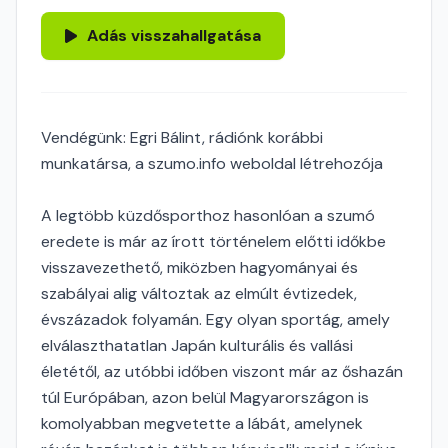
Adás visszahallgatása
Vendégünk: Egri Bálint, rádiónk korábbi
munkatársa, a szumo.info weboldal létrehozója
A legtöbb küzdősporthoz hasonlóan a szumó
eredete is már az írott történelem előtti időkbe
visszavezethető, miközben hagyományai és
szabályai alig változtak az elmúlt évtizedek,
évszázadok folyamán. Egy olyan sportág, amely
elválaszthatatlan Japán kulturális és vallási
életétől, az utóbbi időben viszont már az őshazán
túl Európában, azon belül Magyarországon is
komolyabban megvetette a lábát, amelynek