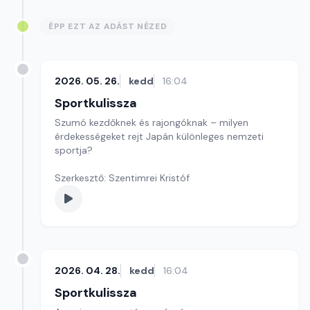
ÉPP EZT AZ ADÁST NÉZED
2026. 05. 26.
kedd
16:04
Sportkulissza
Szumó kezdőknek és rajongóknak – milyen
érdekességeket rejt Japán különleges nemzeti
sportja?
Szerkesztő: Szentimrei Kristóf
2026. 04. 28.
kedd
16:04
Sportkulissza