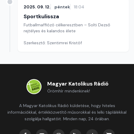
2025. 09. 12.
péntek
18:04
Sportkulissza
Futballmaffiózó célkeresztben – Solti Dezső
rejtélyes és kalandos élete
Szerkesztő: Szentimrei Kristóf
Magyar Katolikus Rádió
Örömhír mindenkinek!
A Magyar Katolikus Rádió küldetése, hogy hiteles
információkkal, értékközvetítő műsorokkal és lelki táplálékkal
szolgálja hallgatóit. Minden nap, 24 órában.