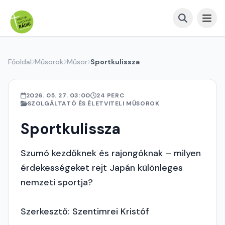
Főoldal
Műsorok
Műsor
Sportkulissza
2026. 05. 27. 03:00
24 PERC
SZOLGÁLTATÓ ÉS ÉLETVITELI MŰSOROK
Sportkulissza
Szumó kezdőknek és rajongóknak – milyen
érdekességeket rejt Japán különleges
nemzeti sportja?
Szerkesztő: Szentimrei Kristóf