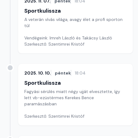
2025. 11. 07.
péntek
18:04
Sportkulissza
A veterán vívás világa, avagy élet a profi sporton
túl
Vendégeink: Imreh László és Takácsy László
Szerkesztő: Szentimrei Kristóf
2025. 10. 10.
péntek
18:04
Sportkulissza
Fagyási sérülés miatt négy ujját elvesztette, így
lett vb-ezüstérmes Kerekes Bence
paramászásban
Szerkesztő: Szentimrei Kristóf