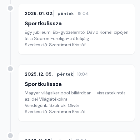
2026. 01. 02.
péntek
18:04
Sportkulissza
Egy jubileumi Eb-győzelemtől Dávid Kornél cipőjén
át a Sopron Euroliga-trófeájáig
Szerkesztő: Szentimrei Kristóf
2025. 12. 05.
péntek
18:04
Sportkulissza
Magyar világsiker pool biliárdban – visszatekintés
az idei Világjátékokra
Vendégünk: Szolnoki Olivér
Szerkesztő: Szentimrei Kristóf