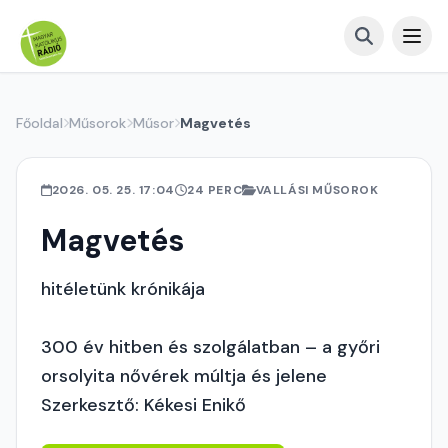
Főoldal
Műsorok
Műsor
Magvetés
2026. 05. 25. 17:04
24 PERC
VALLÁSI MŰSOROK
Magvetés
hitéletünk krónikája
300 év hitben és szolgálatban – a győri
orsolyita nővérek múltja és jelene
Szerkesztő: Kékesi Enikő