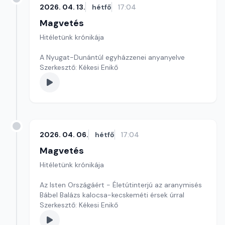
2026. 04. 13.
hétfő
17:04
Magvetés
Hitéletünk krónikája
A Nyugat-Dunántúl egyházzenei anyanyelve
Szerkesztő: Kékesi Enikő
2026. 04. 06.
hétfő
17:04
Magvetés
Hitéletünk krónikája
Az Isten Országáért - Életútinterjú az aranymisés
Bábel Balázs kalocsa-kecskeméti érsek úrral
Szerkesztő: Kékesi Enikő