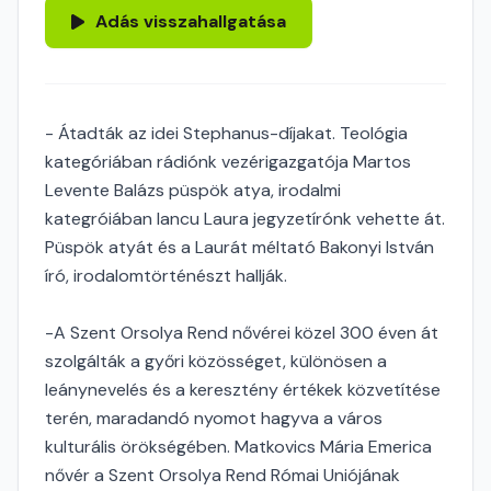
Adás visszahallgatása
- Átadták az idei Stephanus-díjakat. Teológia
kategóriában rádiónk vezérigazgatója Martos
Levente Balázs püspök atya, irodalmi
kategróiában Iancu Laura jegyzetírónk vehette át.
Püspök atyát és a Laurát méltató Bakonyi István
író, irodalomtörténészt hallják.
-A Szent Orsolya Rend nővérei közel 300 éven át
szolgálták a győri közösséget, különösen a
leánynevelés és a keresztény értékek közvetítése
terén, maradandó nyomot hagyva a város
kulturális örökségében. Matkovics Mária Emerica
nővér a Szent Orsolya Rend Római Uniójának