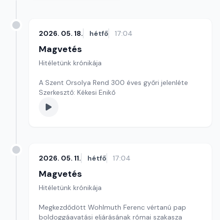
2026. 05. 18.
hétfő
17:04
Magvetés
Hitéletünk krónikája
A Szent Orsolya Rend 300 éves győri jelenléte
Szerkesztő: Kékesi Enikő
2026. 05. 11.
hétfő
17:04
Magvetés
Hitéletünk krónikája
Megkezdődött Wohlmuth Ferenc vértanú pap
boldoggáavatási eljárásának római szakasza