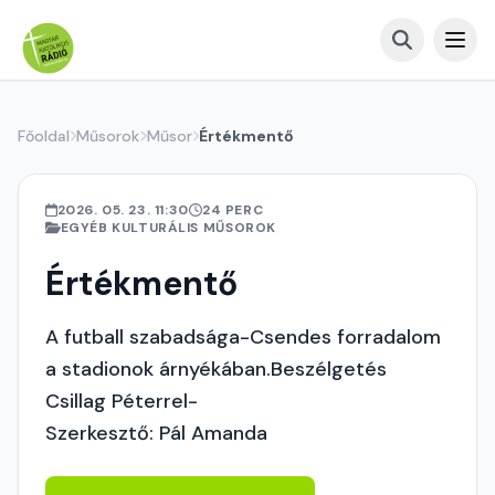
Főoldal
Műsorok
Műsor
Értékmentő
2026. 05. 23. 11:30
24 PERC
EGYÉB KULTURÁLIS MŰSOROK
Értékmentő
A futball szabadsága-Csendes forradalom
a stadionok árnyékában.Beszélgetés
Csillag Péterrel-
Szerkesztő: Pál Amanda