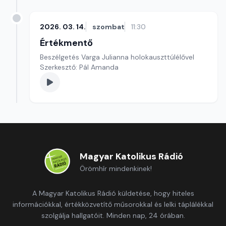
2026. 03. 14.
szombat
11:30
Értékmentő
Beszélgetés Varga Julianna holokauszttúlélővel
Szerkesztő: Pál Amanda
Magyar Katolikus Rádió
Örömhír mindenkinek!
A Magyar Katolikus Rádió küldetése, hogy hiteles
információkkal, értékközvetítő műsorokkal és lelki táplálékkal
szolgálja hallgatóit. Minden nap, 24 órában.