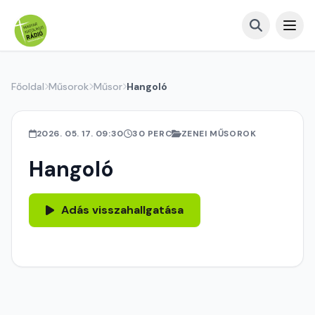
Főoldal
Műsorok
Műsor
Hangoló
2026. 05. 17. 09:30
30 PERC
ZENEI MŰSOROK
Hangoló
Adás visszahallgatása