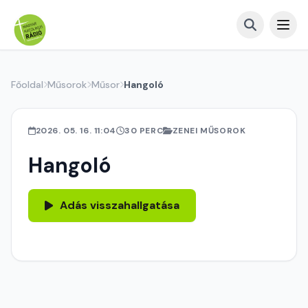
Főoldal
Műsorok
Műsor
Hangoló
2026. 05. 16. 11:04
30 PERC
ZENEI MŰSOROK
Hangoló
Adás visszahallgatása