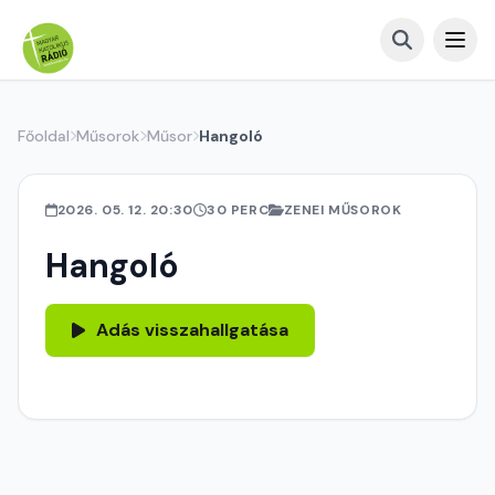
Főoldal
Műsorok
Műsor
Hangoló
2026. 05. 12. 20:30
30 PERC
ZENEI MŰSOROK
Hangoló
Adás visszahallgatása