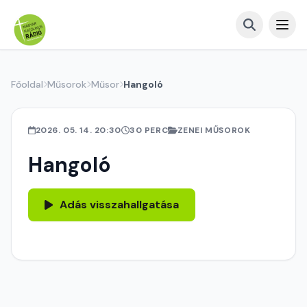
Főoldal
Műsorok
Műsor
Hangoló
2026. 05. 14. 20:30
30 PERC
ZENEI MŰSOROK
Hangoló
Adás visszahallgatása