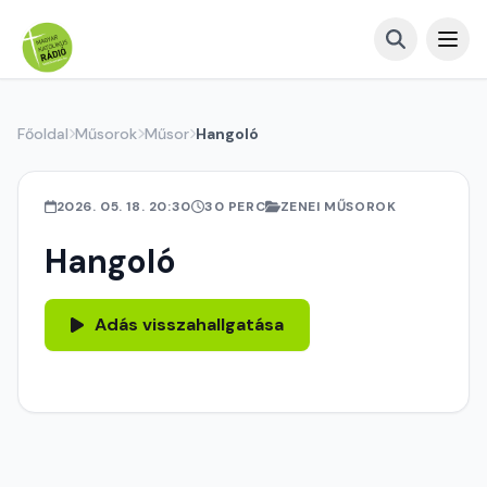
Főoldal
Műsorok
Műsor
Hangoló
2026. 05. 18. 20:30
30 PERC
ZENEI MŰSOROK
Hangoló
Adás visszahallgatása