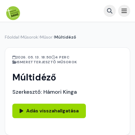
Főoldal
Műsorok
Műsor
Múltidéző
2026. 05. 13. 18:50
4 PERC
ISMERETTERJESZTŐ MŰSOROK
Múltidéző
Szerkesztő: Hámori Kinga
Adás visszahallgatása