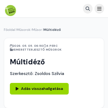
Főoldal
Műsorok
Műsor
Múltidéző
2026. 05. 05. 06:50
4 PERC
ISMERETTERJESZTŐ MŰSOROK
Múltidéző
Szerkesztő: Zsoldos Szilvia
Adás visszahallgatása