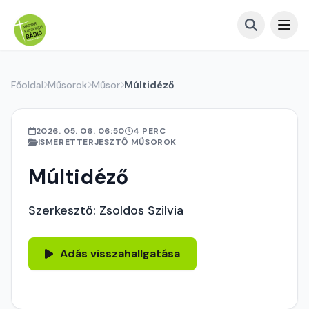
Főoldal
Műsorok
Műsor
Múltidéző
2026. 05. 06. 06:50
4 PERC
ISMERETTERJESZTŐ MŰSOROK
Múltidéző
Szerkesztő: Zsoldos Szilvia
Adás visszahallgatása