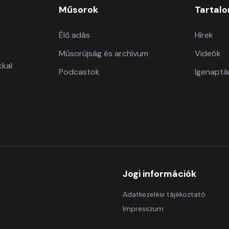
Műsorok
Tartal
Élő adás
Hírek
Műsorújság és archívum
Videók
kkal
Podcastok
Igenaptá
Jogi információk
Adatkezelési tájékoztató
Impresszum