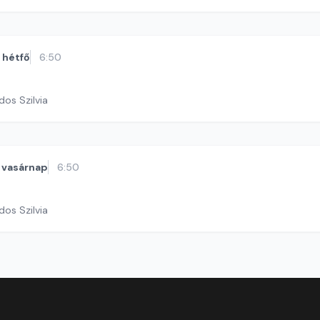
hétfő
6:50
dos Szilvia
vasárnap
6:50
dos Szilvia