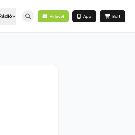
Rádió
Hírlevél
App
Bolt