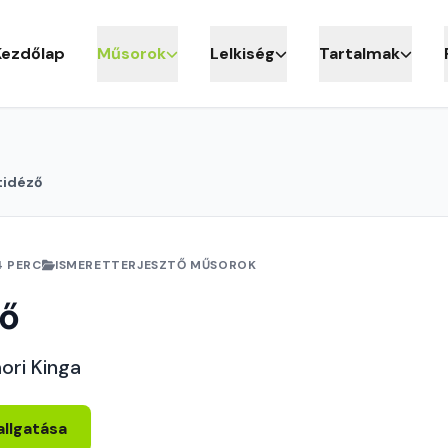
Kezdőlap
Műsorok
Lelkiség
Tartalmak
tidéző
4 PERC
ISMERETTERJESZTŐ MŰSOROK
ző
ori Kinga
allgatása