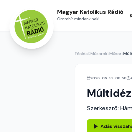
Magyar Katolikus Rádió
Örömhír mindenkinek!
Főoldal
Műsorok
Műsor
Múl
2026. 05. 13. 06:50
Múltidé
Szerkesztő: Hám
Adás visszah