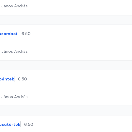
h János András
szombat
6:50
h János András
péntek
6:50
h János András
csütörtök
6:50