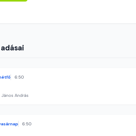
 adásai
hétfő
6:50
h János András
vasárnap
6:50