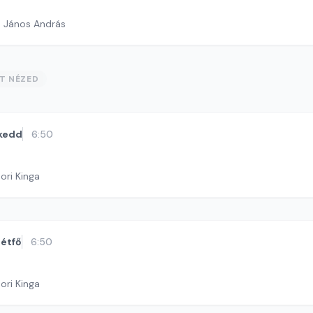
h János András
ST NÉZED
kedd
6:50
ori Kinga
étfő
6:50
ori Kinga