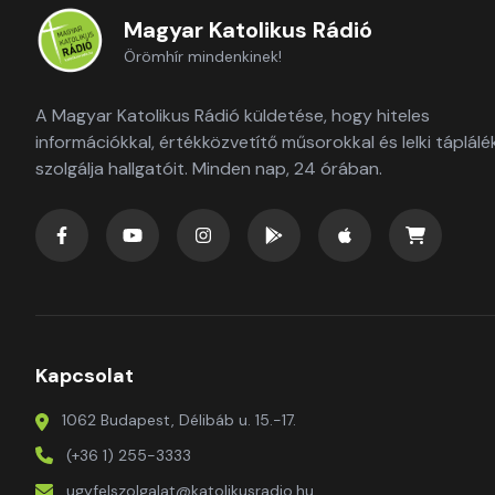
Magyar Katolikus Rádió
Örömhír mindenkinek!
A Magyar Katolikus Rádió küldetése, hogy hiteles
információkkal, értékközvetítő műsorokkal és lelki táplálé
szolgálja hallgatóit. Minden nap, 24 órában.
Kapcsolat
1062 Budapest, Délibáb u. 15.-17.
(+36 1) 255-3333
ugyfelszolgalat@katolikusradio.hu