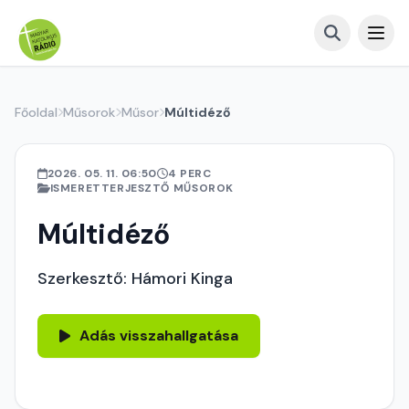
Főoldal
Műsorok
Műsor
Múltidéző
2026. 05. 11. 06:50
4 PERC
ISMERETTERJESZTŐ MŰSOROK
Múltidéző
Szerkesztő: Hámori Kinga
Adás visszahallgatása