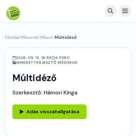
Főoldal
Műsorok
Műsor
Múltidéző
2026. 05. 12. 18:50
4 PERC
ISMERETTERJESZTŐ MŰSOROK
Múltidéző
Szerkesztő: Hámori Kinga
Adás visszahallgatása