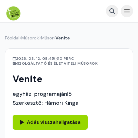
Főoldal
Műsorok
Műsor
Venite
2026. 03. 12. 08:45
10 PERC
SZOLGÁLTATÓ ÉS ÉLETVITELI MŰSOROK
Venite
egyházi programajánló
Szerkesztő: Hámori Kinga
Adás visszahallgatása