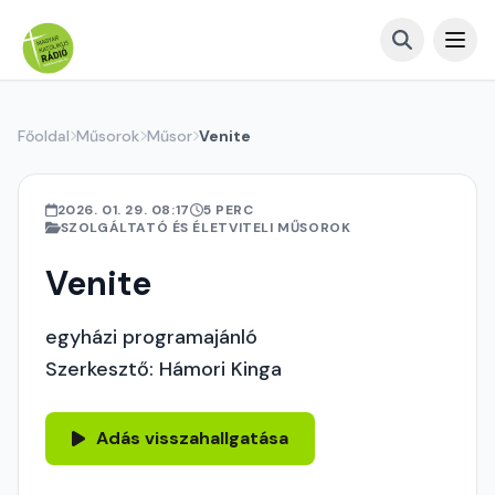
Főoldal
Műsorok
Műsor
Venite
2026. 01. 29. 08:17
5 PERC
SZOLGÁLTATÓ ÉS ÉLETVITELI MŰSOROK
Venite
egyházi programajánló
Szerkesztő: Hámori Kinga
Adás visszahallgatása