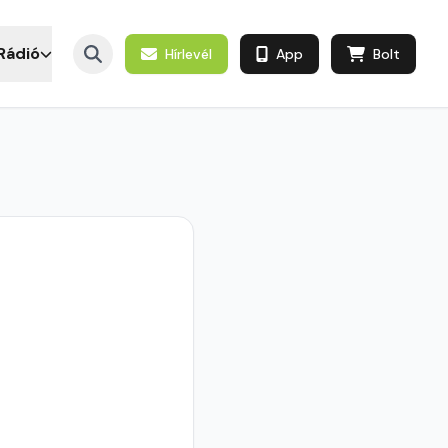
Rádió
Hírlevél
App
Bolt