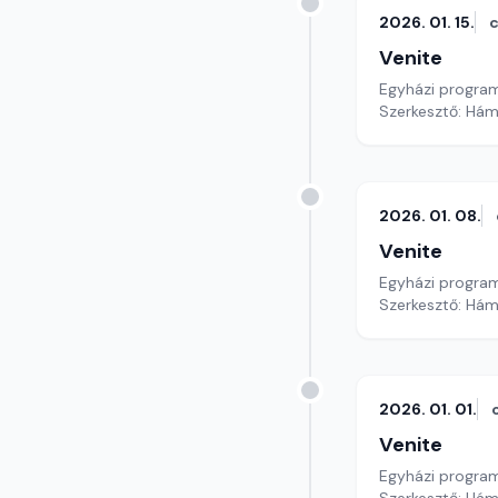
2026. 01. 15.
c
Venite
Egyházi progra
Szerkesztő: Hám
2026. 01. 08.
Venite
Egyházi progra
Szerkesztő: Hám
2026. 01. 01.
Venite
Egyházi progra