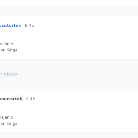
csütörtök
8:45
majánló
ori Kinga
ST NÉZED
csütörtök
8:45
majánló
ori Kinga