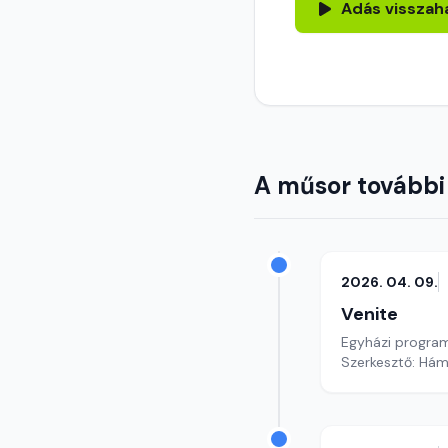
Adás visszah
A műsor további
2026. 04. 09.
Venite
Egyházi progra
Szerkesztő: Hám