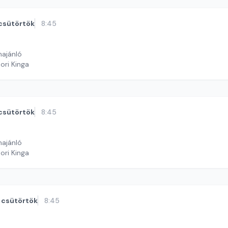
csütörtök
8:45
majánló
ori Kinga
csütörtök
8:45
majánló
ori Kinga
csütörtök
8:45