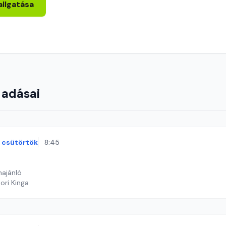
allgatása
 adásai
csütörtök
8:45
majánló
ori Kinga