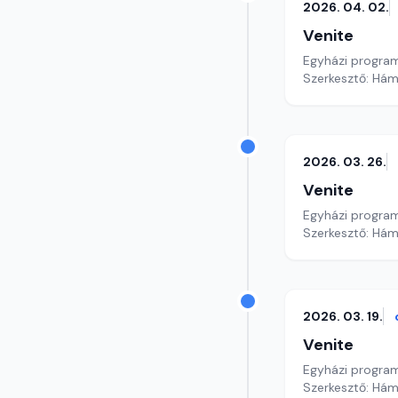
2026. 04. 02.
Venite
Egyházi progra
Szerkesztő: Hám
2026. 03. 26.
Venite
Egyházi progra
Szerkesztő: Hám
2026. 03. 19.
Venite
Egyházi progra
Szerkesztő: Hám