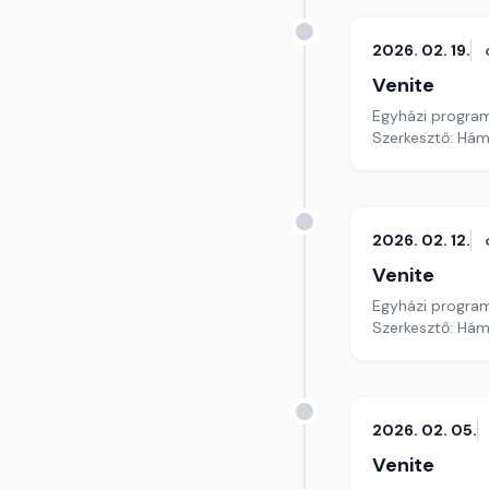
2026. 02. 19.
Venite
Egyházi progra
Szerkesztő: Hám
2026. 02. 12.
Venite
Egyházi progra
Szerkesztő: Hám
2026. 02. 05.
Venite