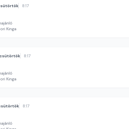
sütörtök
8:17
majánló
ori Kinga
csütörtök
8:17
majánló
ori Kinga
csütörtök
8:17
majánló