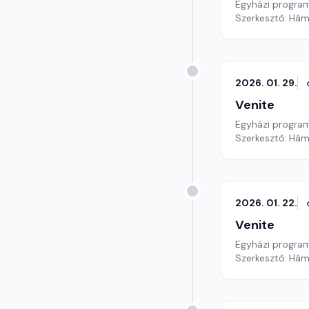
Egyházi progra
Szerkesztő: Hám
2026. 01. 29.
Venite
Egyházi progra
Szerkesztő: Hám
2026. 01. 22.
Venite
Egyházi progra
Szerkesztő: Hám