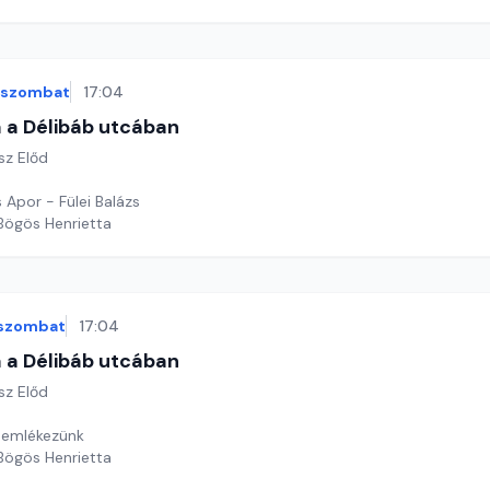
szombat
17:04
 a Délibáb utcában
sz Előd
 Apor - Fülei Balázs
 Bögös Henrietta
szombat
17:04
 a Délibáb utcában
sz Előd
 emlékezünk
 Bögös Henrietta