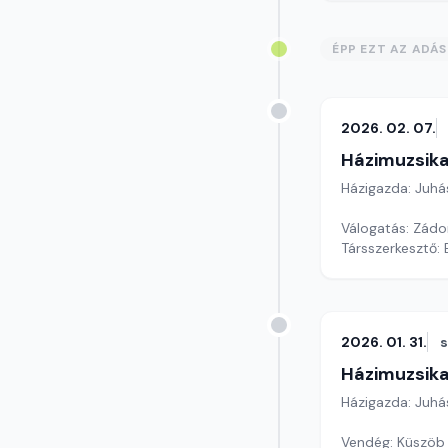
ÉPP EZT AZ ADÁ
2026. 02. 07.
Házimuzsika
Házigazda: Juhá
Válogatás: Zád
Társszerkesztő:
2026. 01. 31.
Házimuzsika
Házigazda: Juhá
Vendég: Küszöb