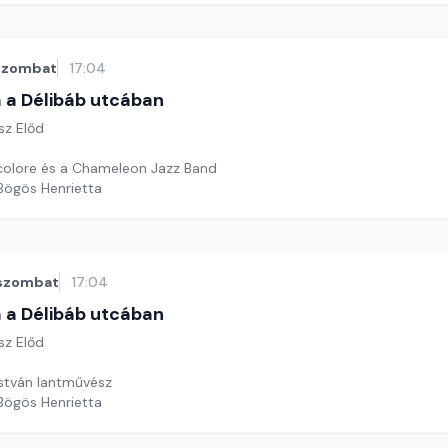
szombat
17:04
 a Délibáb utcában
sz Előd
colore és a Chameleon Jazz Band
 Bögös Henrietta
szombat
17:04
 a Délibáb utcában
sz Előd
stván lantművész
 Bögös Henrietta