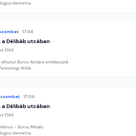
 Bögös Henrietta
szombat
17:04
 a Délibáb utcában
sz Előd
 elhunyt Boros Attilára emlékezünk
Peresztegi Attila
szombat
17:04
 a Délibáb utcában
sz Előd
 Vilmos - Boros Mihály
 Bögös Henrietta