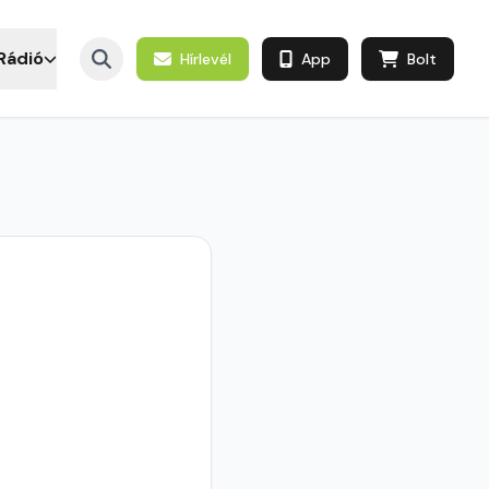
Rádió
Hírlevél
App
Bolt