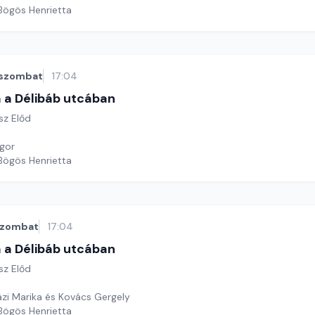
 Bögös Henrietta
szombat
17:04
 a Délibáb utcában
sz Előd
Igor
 Bögös Henrietta
szombat
17:04
 a Délibáb utcában
sz Előd
zi Marika és Kovács Gergely
 Bögös Henrietta