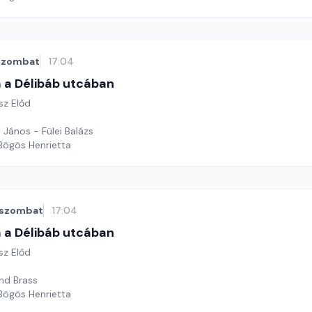
szombat
17:04
 a Délibáb utcában
sz Előd
t János - Fülei Balázs
 Bögös Henrietta
szombat
17:04
 a Délibáb utcában
sz Előd
nd Brass
 Bögös Henrietta