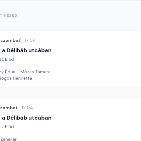
ST NÉZED
szombat
17:04
 a Délibáb utcában
sz Előd
ory Édua - Mózes Tamara
 Bögös Henrietta
szombat
17:04
 a Délibáb utcában
sz Előd
 Zenekar