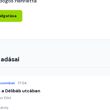
 Bögös Henrietta
allgatása
 adásai
szombat
17:04
 a Délibáb utcában
sz Előd
Károly