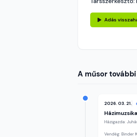
Társszerkesztő:
Adás visszah
A műsor további
2026. 03. 21.
Házimuzsika
Házigazda: Juhá
Vendég: Binder 