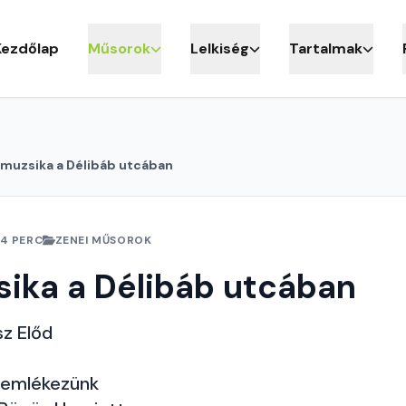
Kezdőlap
Műsorok
Lelkiség
Tartalmak
imuzsika a Délibáb utcában
4 PERC
ZENEI MŰSOROK
ika a Délibáb utcában
sz Előd
 emlékezünk