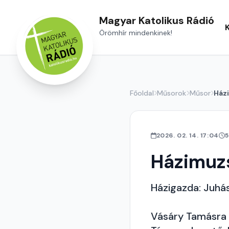
Magyar Katolikus Rádió
Örömhír mindenkinek!
Főoldal
Műsorok
Műsor
Ház
2026. 02. 14. 17:04
5
Házimuzs
Házigazda: Juhá
Vásáry Tamásra