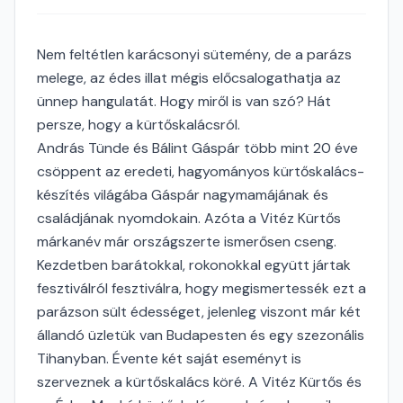
Nem feltétlen karácsonyi sütemény, de a parázs
melege, az édes illat mégis előcsalogathatja az
ünnep hangulatát. Hogy miről is van szó? Hát
persze, hogy a kürtőskalácsról.
András Tünde és Bálint Gáspár több mint 20 éve
csöppent az eredeti, hagyományos kürtőskalács-
készítés világába Gáspár nagymamájának és
családjának nyomdokain. Azóta a Vitéz Kürtős
márkanév már országszerte ismerősen cseng.
Kezdetben barátokkal, rokonokkal együtt jártak
fesztiválról fesztiválra, hogy megismertessék ezt a
parázson sült édességet, jelenleg viszont már két
állandó üzletük van Budapesten és egy szezonális
Tihanyban. Évente két saját eseményt is
szerveznek a kürtőskalács köré. A Vitéz Kürtős és