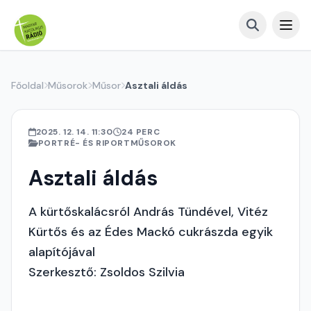
Főoldal
Műsorok
Műsor
Asztali áldás
2025. 12. 14. 11:30
24 PERC
PORTRÉ- ÉS RIPORTMŰSOROK
Asztali áldás
A kürtőskalácsról András Tündével, Vitéz
Kürtős és az Édes Mackó cukrászda egyik
alapítójával
Szerkesztő: Zsoldos Szilvia