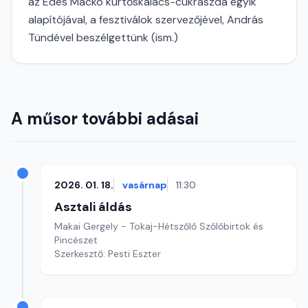
az Édes Mackó kürtőskalács-cukrászda egyik
alapítójával, a fesztiválok szervezőjével, András
Tündével beszélgettünk (ism.)
A műsor további adásai
2026. 01. 18.
vasárnap
11:30
Asztali áldás
Makai Gergely - Tokaj-Hétszőlő Szőlőbirtok és
Pincészet
Szerkesztő: Pesti Eszter