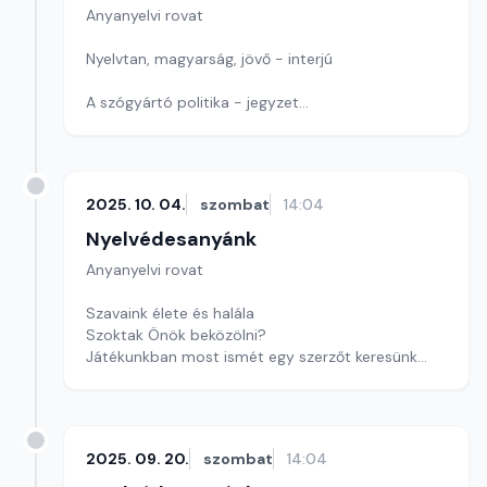
Anyanyelvi rovat
Nyelvtan, magyarság, jövő - interjú
A szógyártó politika - jegyzet
Játékunk ma betűkirakó
Szerkesztő: Nagy György András
2025. 10. 04.
szombat
14:04
Nyelvédesanyánk
Anyanyelvi rovat
Szavaink élete és halála
Szoktak Önök beközölni?
Játékunkban most ismét egy szerzőt keresünk
Szerkesztő: Nagy György András
2025. 09. 20.
szombat
14:04