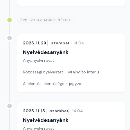
ÉPP EZT AZ ADÁST NÉZED
2025. 11. 29.
szombat
14:04
Nyelvédesanyánk
Anyanyelvi rovat
Közösségi nyelvészet - vitaindító interjú
A jelentés jelentősége - jegyzet
Szerkesztő: Nagy György András
2025. 11. 15.
szombat
14:04
Nyelvédesanyánk
Anyanyelvi rovat