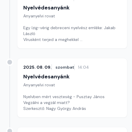
Nyelvédesanyánk
Anyanyelvi rovat
Egy ízig-vérig debreceni nyelvész emléke: Jakab
László
Vírusként terjed a meghekkel
Szófejtő
Szerkesztő: Nagy György András
2025. 08. 09.
szombat
14:04
Nyelvédesanyánk
Anyanyelvi rovat
Nyelvben mért veszteség - Pusztay János
Vegzálni a vegzál miatt?
Szerkesztő: Nagy György András