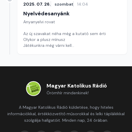
2025. 07. 26.
szombat
14:04
Nyelvédesanyánk
Anyanyelvi rovat
Az új szavakat néha még a kutató sem érti
Olykor a plusz mínusz
Játékunkra még várni kell
Szerkesztő: Nagy György András
Magyar Katolikus Rádió
Örömhír mindenkinek!
A Magyar Katolikus Rádió küldetése, hogy hiteles
információkkal, értékközvetítő műsorokkal és lelki táplálékkal
szolgálja hallgatóit. Minden nap, 24 órában.