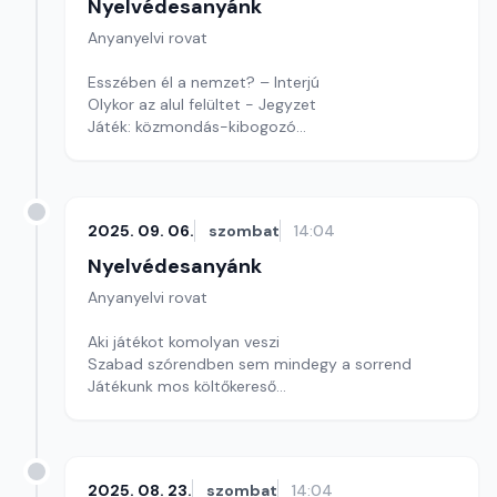
Nyelvédesanyánk
Anyanyelvi rovat
Esszében él a nemzet? – Interjú
Olykor az alul felültet - Jegyzet
Játék: közmondás-kibogozó
Szerkesztő: Nagy György András
2025. 09. 06.
szombat
14:04
Nyelvédesanyánk
Anyanyelvi rovat
Aki játékot komolyan veszi
Szabad szórendben sem mindegy a sorrend
Játékunk mos költőkereső
Szerkesztő: Nagy György András
2025. 08. 23.
szombat
14:04