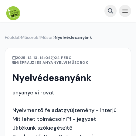
Főoldal
Műsorok
Műsor
Nyelvédesanyánk
2025. 12. 13. 14:04
24 PERC
NÉPRAJZI ÉS ANYANYELVI MŰSOROK
Nyelvédesanyánk
anyanyelvi rovat
Nyelvmentő feladatgyűjtemény - interjú
Mit lehet tolmácsolni?! - jegyzet
Játékunk szókiegészítő