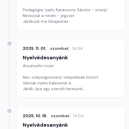
Pedagógia, nyelv, Karácsony Sándor - interjú
Nevezzük a nevén - jegyzet
Játékunk ma hibajavítás.
Szerkesztő: Nagy György András
2025. 11. 01.
szombat
14:04
Nyelvédesanyánk
Anyanyelvi rovat
Név-szépségverseny települések között
Vannak nyelvi balesetek is
Játék: újra egy szerzőt keresünk
Szerkesztő: Nagy György András
2025. 10. 18.
szombat
14:04
Nyelvédesanyánk