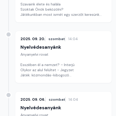
Szavaink élete és halála
Szoktak Önök beközölni?
Játékunkban most ismét egy szerzőt keresünk
Szerkesztő: Nagy György András
2025. 09. 20.
szombat
14:04
Nyelvédesanyánk
Anyanyelvi rovat
Esszében él a nemzet? – Interjú
Olykor az alul felültet - Jegyzet
Játék: közmondás-kibogozó
Szerkesztő: Nagy György András
2025. 09. 06.
szombat
14:04
Nyelvédesanyánk
Anyanyelvi rovat