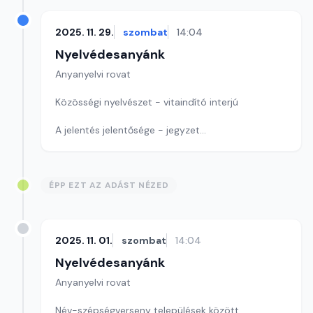
2025. 11. 29.
szombat
14:04
Nyelvédesanyánk
Anyanyelvi rovat
Közösségi nyelvészet - vitaindító interjú
A jelentés jelentősége - jegyzet
Szerkesztő: Nagy György András
ÉPP EZT AZ ADÁST NÉZED
2025. 11. 01.
szombat
14:04
Nyelvédesanyánk
Anyanyelvi rovat
Név-szépségverseny települések között