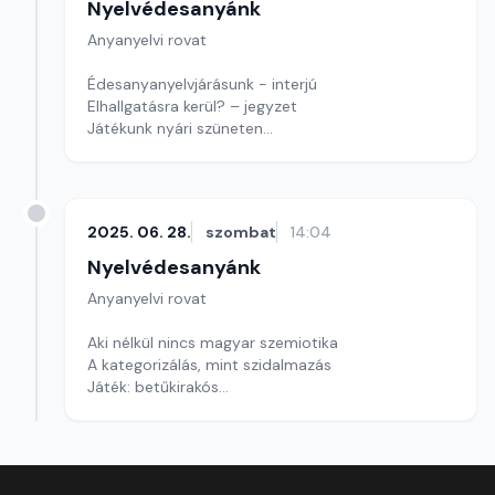
Nyelvédesanyánk
Anyanyelvi rovat
Édesanyanyelvjárásunk - interjú
Elhallgatásra kerül? – jegyzet
Játékunk nyári szüneten
Szerkesztő: Nagy György András
2025. 06. 28.
szombat
14:04
Nyelvédesanyánk
Anyanyelvi rovat
Aki nélkül nincs magyar szemiotika
A kategorizálás, mint szidalmazás
Játék: betűkirakós
Szerkesztő: Nagy György András