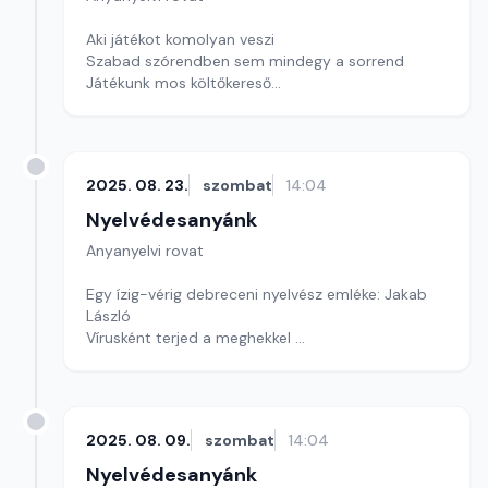
Aki játékot komolyan veszi
Szabad szórendben sem mindegy a sorrend
Játékunk mos költőkereső
Szerkesztő: Nagy György András
2025. 08. 23.
szombat
14:04
Nyelvédesanyánk
Anyanyelvi rovat
Egy ízig-vérig debreceni nyelvész emléke: Jakab
László
Vírusként terjed a meghekkel
Szófejtő
Szerkesztő: Nagy György András
2025. 08. 09.
szombat
14:04
Nyelvédesanyánk