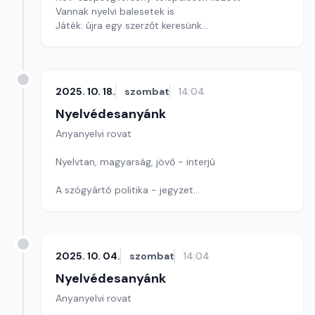
Vannak nyelvi balesetek is
Játék: újra egy szerzőt keresünk
Szerkesztő: Nagy György András
2025. 10. 18.
szombat
14:04
Nyelvédesanyánk
Anyanyelvi rovat
Nyelvtan, magyarság, jövő - interjú
A szógyártó politika - jegyzet
Játékunk ma betűkirakó
Szerkesztő: Nagy György András
2025. 10. 04.
szombat
14:04
Nyelvédesanyánk
Anyanyelvi rovat