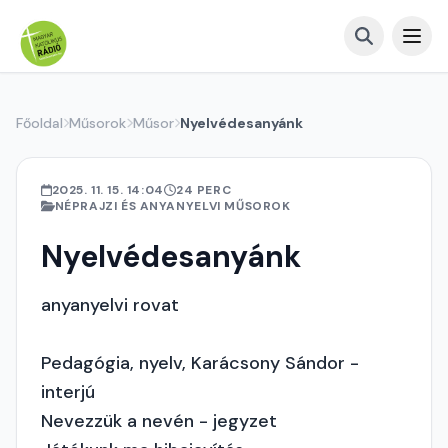
Főoldal
Műsorok
Műsor
Nyelvédesanyánk
2025. 11. 15. 14:04
24 PERC
NÉPRAJZI ÉS ANYANYELVI MŰSOROK
Nyelvédesanyánk
anyanyelvi rovat
Pedagógia, nyelv, Karácsony Sándor -
interjú
Nevezzük a nevén - jegyzet