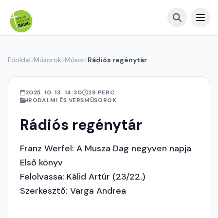
Főoldal
Műsorok
Műsor
Rádiós regénytár
2025. 10. 13. 14:30
28 PERC
IRODALMI ÉS VERSMŰSOROK
Rádiós regénytár
Franz Werfel: A Musza Dag negyven napja
Első könyv
Felolvassa: Kálid Artúr (23/22.)
Szerkesztő: Varga Andrea