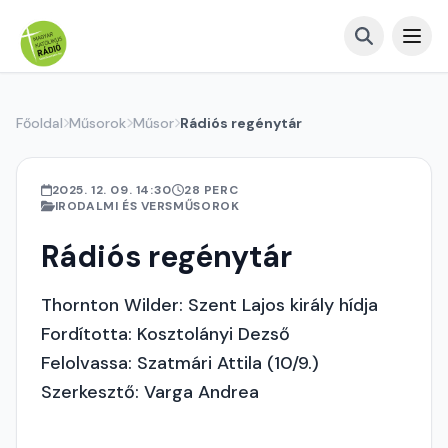
Főoldal
Műsorok
Műsor
Rádiós regénytár
2025. 12. 09. 14:30
28 PERC
IRODALMI ÉS VERSMŰSOROK
Rádiós regénytár
Thornton Wilder: Szent Lajos király hídja
Fordította: Kosztolányi Dezső
Felolvassa: Szatmári Attila (10/9.)
Szerkesztő: Varga Andrea