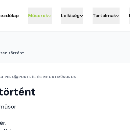
Kezdőlap
Műsorok
Lelkiség
Tartalmak
ten történt
54 PERC
PORTRÉ- ÉS RIPORTMŰSOROK
történt
 műsor
ér.