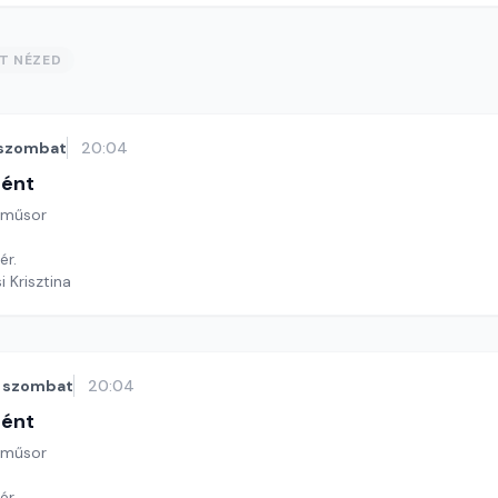
ST NÉZED
szombat
20:04
tént
 műsor
ér.
i Krisztina
szombat
20:04
tént
 műsor
ér