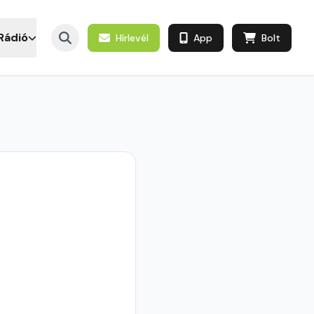
Rádió
Hírlevél
App
Bolt