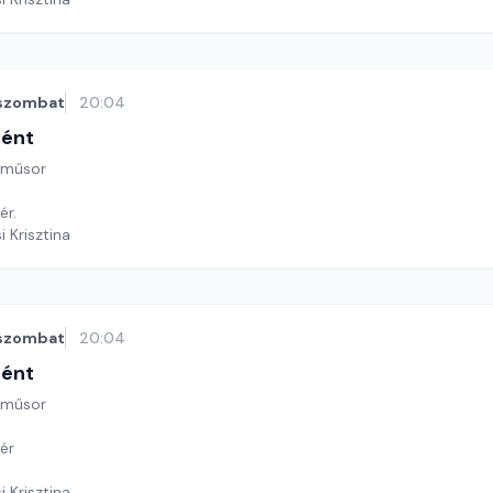
szombat
20:04
tént
 műsor
ér.
i Krisztina
szombat
20:04
tént
 műsor
ér
i Krisztina