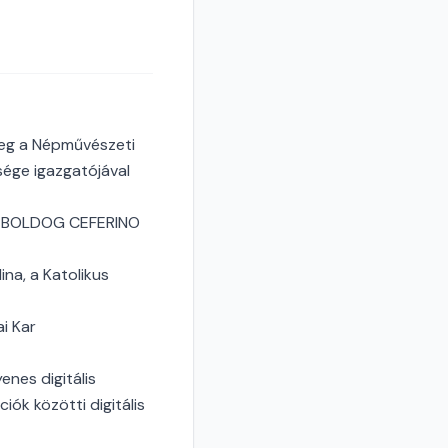
meg a Népművészeti
sége igazgatójával
a a BOLDOG CEFERINO
na, a Katolikus
i Kar
enes digitális
iók közötti digitális