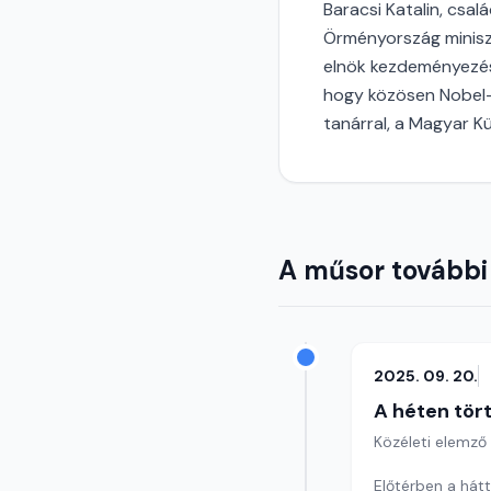
Baracsi Katalin, csal
Örményország minisz
elnök kezdeményezésé
hogy közösen Nobel-
tanárral, a Magyar K
A műsor további
2025. 09. 20.
A héten tör
Közéleti elemző
Előtérben a hátt