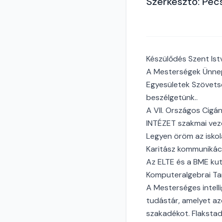
Szerkesztő: Pécs
Készülődés Szent Ist
A Mesterségek Ünnep
Egyesületek Szövetsé
beszélgetünk..
A VII. Országos Cig
INTÉZET szakmai veze
Legyen öröm az iskol
Karitász kommunikáci
Az ELTE és a BME kut
Komputeralgebrai Ta
A Mesterséges intelli
tudástár, amelyet azé
szakadékot. Flakstad