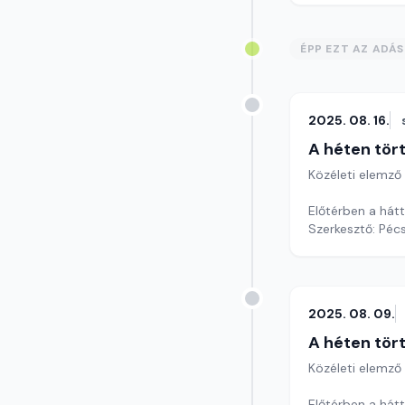
ÉPP EZT AZ ADÁ
2025. 08. 16.
A héten tör
Közéleti elemző
Előtérben a hátt
Szerkesztő: Pécs
2025. 08. 09.
A héten tör
Közéleti elemző
Előtérben a hátt