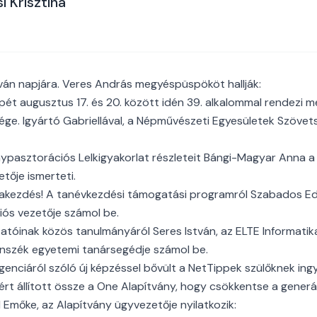
i Krisztina
ván napjára. Veres András megyéspüspököt hallják:
ét augusztus 17. és 20. között idén 39. alkalommal rendezi 
ge. Igyártó Gabriellával, a Népművészeti Egyesületek Szövet
ánypasztorációs Lelkigyakorlat részleteit Bángi-Magyar Ann
tője ismerteti.
akezdés! A tanévkezdési támogatási programról Szabados Edi
ós vezetője számol be.
atóinak közös tanulmányáról Seres István, az ELTE Informatika
nszék egyetemi tanársegédje számol be.
genciáról szóló új képzéssel bővült a NetTippek szülőknek ingy
rt állított össze a One Alapítvány, hogy csökkentse a generác
 Emőke, az Alapítvány ügyvezetője nyilatkozik: