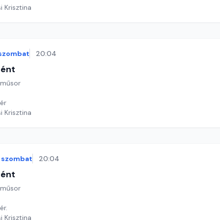
i Krisztina
szombat
20:04
tént
 műsor
ér
i Krisztina
szombat
20:04
tént
 műsor
ér.
i Krisztina