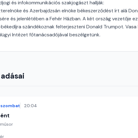
ádjogi és infokommunikációs szakjogászt hallják:
terelnöke és Azerbajdzsán elnöke békeszerződést írt alá Don
re és jelenlétében a Fehér Házban. A két ország vezetője ez
békedíjra szándékoznak felterjeszteni Donald Trumpot. Vasa
ülügyi Intézet főtanácsadójával beszélgetünk.
 adásai
szombat
20:04
tént
 műsor
ér