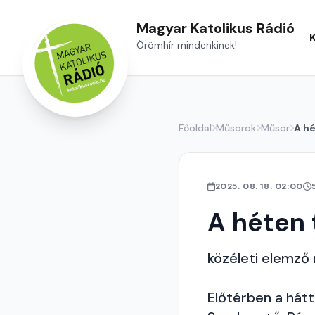
Magyar Katolikus Rádió
Örömhír mindenkinek!
Főoldal
Műsorok
Műsor
A hé
2025. 08. 18. 02:00
A héten 
közéleti elemző
Előtérben a hátt