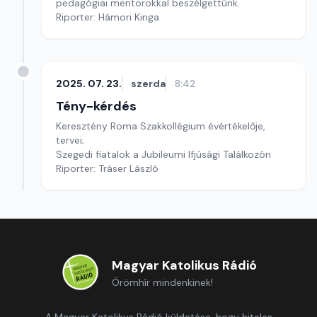
pedagógiai mentorokkal beszélgettünk.
Riporter: Hámori Kinga
2025. 07. 23.
szerda
8:42
Tény-kérdés
Keresztény Roma Szakkollégium évértékelője,
tervei;
Szegedi fiatalok a Jubileumi Ifjúsági Találkozón
Riporter: Tráser László
Magyar Katolikus Rádió
Örömhír mindenkinek!