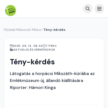
Főoldal
Műsorok
Műsor
Tény-kérdés
2025. 08. 14. 08:42
7 PERC
AKTUÁLIS ÉS HÍRMŰSOROK
Tény-kérdés
Látogatás a horpácsi Mikszáth-kúriába az
Emlékmúzeum új, állandó kiállítására
Riporter: Hámori Kinga