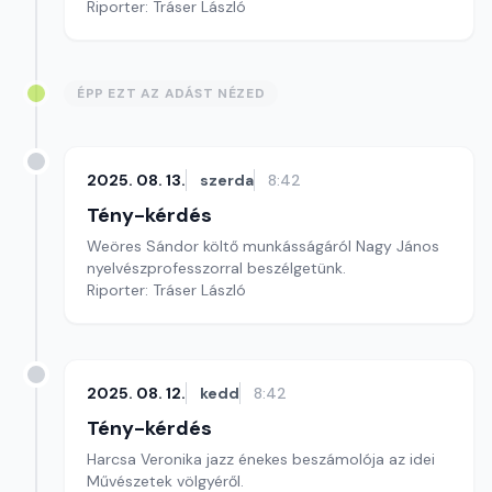
Riporter: Tráser László
ÉPP EZT AZ ADÁST NÉZED
2025. 08. 13.
szerda
8:42
Tény-kérdés
Weöres Sándor költő munkásságáról Nagy János
nyelvészprofesszorral beszélgetünk.
Riporter: Tráser László
2025. 08. 12.
kedd
8:42
Tény-kérdés
Harcsa Veronika jazz énekes beszámolója az idei
Művészetek völgyéről.