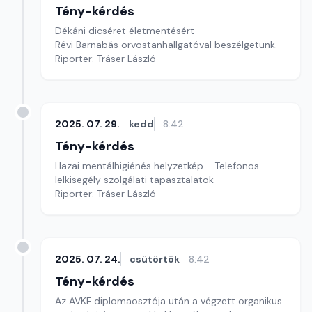
Tény-kérdés
Dékáni dicséret életmentésért
Révi Barnabás orvostanhallgatóval beszélgetünk.
Riporter: Tráser László
2025. 07. 29.
kedd
8:42
Tény-kérdés
Hazai mentálhigiénés helyzetkép - Telefonos
lelkisegély szolgálati tapasztalatok
Riporter: Tráser László
2025. 07. 24.
csütörtök
8:42
Tény-kérdés
Az AVKF diplomaosztója után a végzett organikus