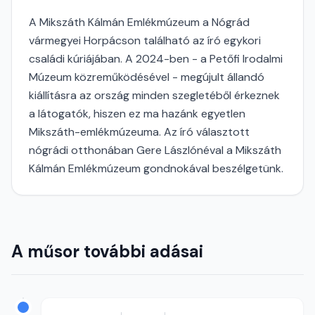
A Mikszáth Kálmán Emlékmúzeum a Nógrád
vármegyei Horpácson található az író egykori
családi kúriájában. A 2024-ben - a Petőfi Irodalmi
Múzeum közreműködésével - megújult állandó
kiállításra az ország minden szegletéből érkeznek
a látogatók, hiszen ez ma hazánk egyetlen
Mikszáth-emlékmúzeuma. Az író választott
nógrádi otthonában Gere Lászlónéval a Mikszáth
Kálmán Emlékmúzeum gondnokával beszélgetünk.
A műsor további adásai