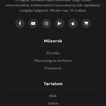
A Magyar Katolikus Rádió küldetése, hogy hiteles
információkkal, értékközvetítő műsorokkal és lelki táplálékkal
szolgálja hallgatóit. Minden nap, 24 órában.
Műsorok
Élő adás
Műsorújság és archívum
Podcastok
Tartalom
Hírek
Videók