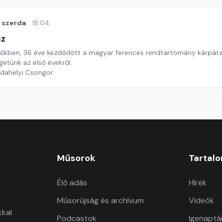
szerda
18:04
áz
dőkben, 36 éve kezdődött a magyar ferences rendtartomány kárpátalj
getünk az első évekről.
rdahelyi Csongor
Műsorok
Tartal
Élő adás
Hírek
Műsorújság és archívum
Videók
kkal
Podcastok
Igenaptá