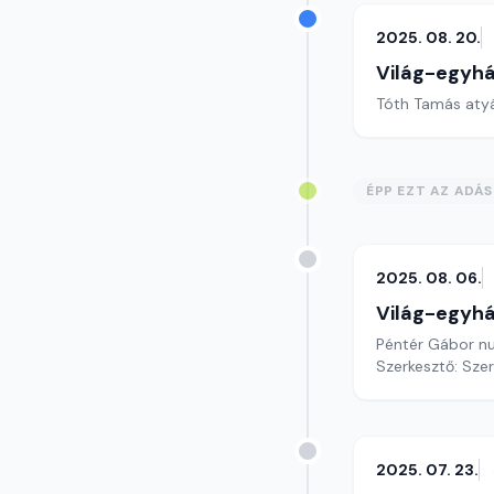
2025. 08. 20.
Világ-egyh
Tóth Tamás atyá
ÉPP EZT AZ ADÁ
2025. 08. 06.
Világ-egyh
Péntér Gábor nu
Szerkesztő: Sze
2025. 07. 23.