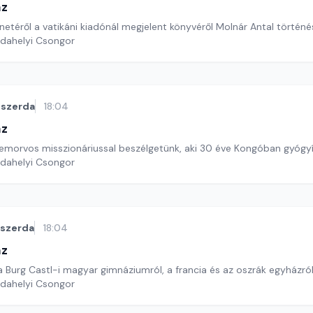
áz
etéről a vatikáni kiadónál megjelent könyvéről Molnár Antal történé
rdahelyi Csongor
szerda
18:04
áz
zemorvos misszionáriussal beszélgetünk, aki 30 éve Kongóban gyógyí
rdahelyi Csongor
szerda
18:04
áz
Molnár Ottóval a Burg Castl-i magyar gimnáziumról, a francia és az
rdahelyi Csongor