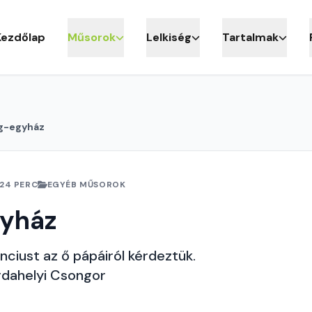
Kezdőlap
Műsorok
Lelkiség
Tartalmak
ág-egyház
24 PERC
EGYÉB MŰSOROK
gyház
ciust az ő pápáiról kérdeztük.
rdahelyi Csongor