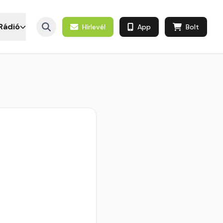
Rádió
Hírlevél
App
Bolt