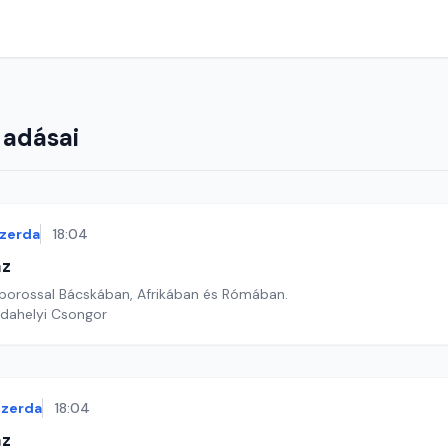
 adásai
zerda
18:04
áz
borossal Bácskában, Afrikában és Rómában.
rdahelyi Csongor
szerda
18:04
áz