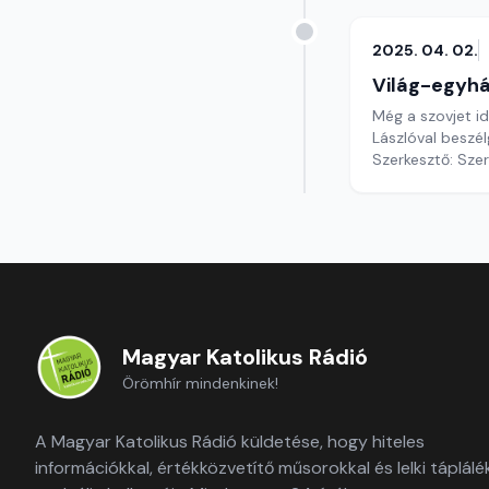
2025. 04. 02.
Világ-egyh
Még a szovjet i
Lászlóval beszél
Szerkesztő: Sze
Magyar Katolikus Rádió
Örömhír mindenkinek!
A Magyar Katolikus Rádió küldetése, hogy hiteles
információkkal, értékközvetítő műsorokkal és lelki táplálé