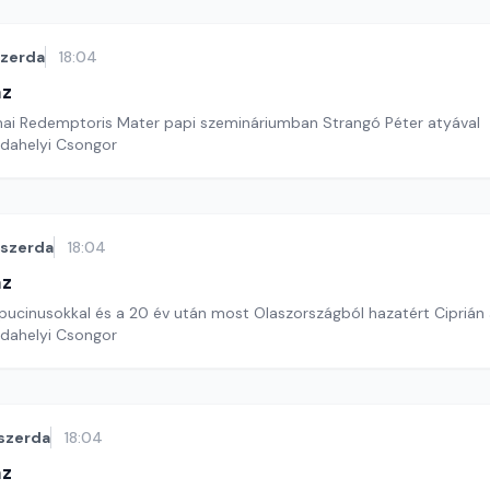
szerda
18:04
áz
ai Redemptoris Mater papi szemináriumban Strangó Péter atyával
rdahelyi Csongor
szerda
18:04
áz
pucinusokkal és a 20 év után most Olaszországból hazatért Ciprián 
rdahelyi Csongor
szerda
18:04
áz