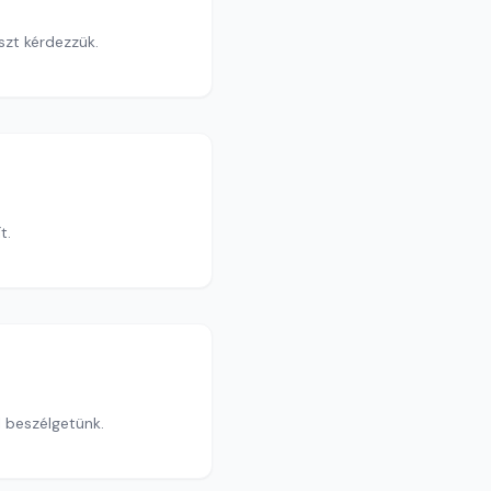
szt kérdezzük.
t.
 oszrák egyházról beszélgetünk.