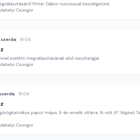
egválasztásáról Pintér Gábor nunciussal beszélgetünk.
rdahelyi Csongor
szerda
18:04
áz
vvel ezelőtti megválasztásának első visszhangjai.
rdahelyi Csongor
szerda
18:04
áz
 görögkatolikus papot május 3-án emelik oltárra. Ki volt ő? Végseő 
rdahelyi Csongor