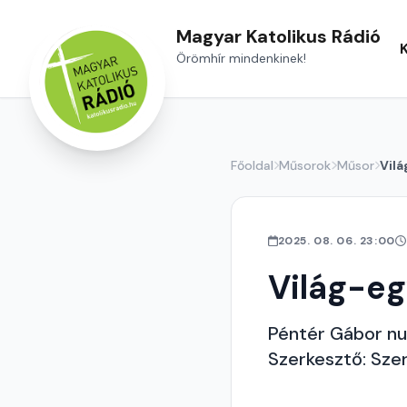
Magyar Katolikus Rádió
Örömhír mindenkinek!
Főoldal
Műsorok
Műsor
Vil
2025. 08. 06. 23:00
Világ-e
Péntér Gábor nun
Szerkesztő: Sze