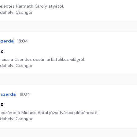
jelentés Harmath Károly atyától.
rdahelyi Csongor
szerda
18:04
áz
cius a Csendes óceániai katolikus világról.
rdahelyi Csongor
szerda
18:04
áz
beszámoló Michels Antal józsefvárosi plébánostól.
rdahelyi Csongor