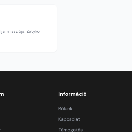
ai missziója. Zatykó
om
Információ
Rólunk
Kapcsolat
r
Támogatás