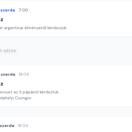
szerda
7:00
áz
t argentinai élményeiről kérdezzük.
ST NÉZED
szerda
18:04
áz
nciust az ő pápáiról kérdeztük.
rdahelyi Csongor
szerda
18:04