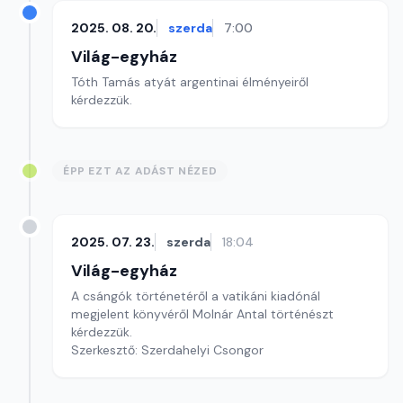
2025. 08. 20.
szerda
7:00
Világ-egyház
Tóth Tamás atyát argentinai élményeiről
kérdezzük.
ÉPP EZT AZ ADÁST NÉZED
2025. 07. 23.
szerda
18:04
Világ-egyház
A csángók történetéről a vatikáni kiadónál
megjelent könyvéről Molnár Antal történészt
kérdezzük.
Szerkesztő: Szerdahelyi Csongor