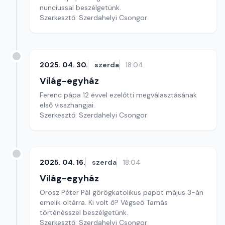
nunciussal beszélgetünk.
Szerkesztő: Szerdahelyi Csongor
2025. 04. 30.
szerda
18:04
Világ-egyház
Ferenc pápa 12 évvel ezelőtti megválasztásának
első visszhangjai.
Szerkesztő: Szerdahelyi Csongor
2025. 04. 16.
szerda
18:04
Világ-egyház
Orosz Péter Pál görögkatolikus papot május 3-án
emelik oltárra. Ki volt ő? Végseő Tamás
történésszel beszélgetünk.
Szerkesztő: Szerdahelyi Csongor