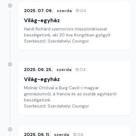
2025. 07. 09.
szerda
18:04
Világ-egyház
Hardi Richárd szemorvos misszionáriussal
beszélgetünk, aki 30 éve Kongóban gyógyít.
Szerkesztő: Szerdahelyi Csongor
2025. 06. 25.
szerda
18:04
Világ-egyház
Molnár Ottóval a Burg Castl-i magyar
gimnáziumról, a francia és az oszrák egyházról
beszélgetünk.
Szerkesztő: Szerdahelyi Csongor
2025. 06. 11.
szerda
18:04