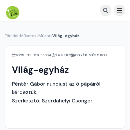
Főoldal
Műsorok
Műsor
Világ-egyház
2025. 08. 06. 18:04
24 PERC
EGYÉB MŰSOROK
Világ-egyház
Péntér Gábor nunciust az ő pápáiról
kérdeztük.
Szerkesztő: Szerdahelyi Csongor