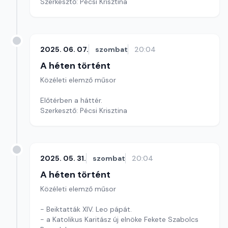
Szerkesztő: Pécsi Krisztina
2025. 06. 07.
szombat
20:04
A héten történt
Közéleti elemző műsor
Előtérben a háttér.
Szerkesztő: Pécsi Krisztina
2025. 05. 31.
szombat
20:04
A héten történt
Közéleti elemző műsor
- Beiktatták XIV. Leo pápát.
- a Katolikus Karitász új elnöke Fekete Szabolcs