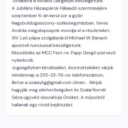
Továbbra is Kovács Gergellyel beszélgetünk.
A Jubiláns Házaspárok Hálaadó szentmiséjére
szeptember 6-án kerül sor a győri
Nagyboldogasszony-székesegyházban. Veres
András megyéspüspök mondja el a részleteket..
XIV. Leó pápa szolgálatáról Michael W. Banach
apostoli nunciussal beszélgetünk.
Készülődés az MCC Fest-re. Papp Gergő szervező
nyilatkozik.
Jogsegélyben kérdéseiket, észrevételeiket várjuk
mindennap a 255-33-76-os telefonszámon,
illetve a szalaykg@gmail.com címen.. . Kérjük
hagyják meg elérhetőségüket és Szalai Kornél
Géza ügyvéd visszahívja Önöket. A műsorból
hallanak egy rövid bejátszást.