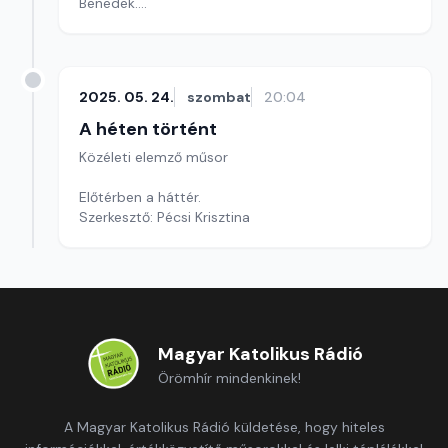
Benedek.
- Lemondott Gyurcsány Ferenc.
- Kórházakban maradt újszülöttek.
Szerkesztő: Pécsi Krisztina
2025. 05. 24.
szombat
20:04
A héten történt
Közéleti elemző műsor
Előtérben a háttér.
Szerkesztő: Pécsi Krisztina
Magyar Katolikus Rádió
Örömhír mindenkinek!
A Magyar Katolikus Rádió küldetése, hogy hiteles