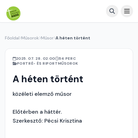
Főoldal
Műsorok
Műsor
A héten történt
2025. 07. 28. 02:00
54 PERC
PORTRÉ- ÉS RIPORTMŰSOROK
A héten történt
közéleti elemző műsor
Előtérben a háttér.
Szerkesztő: Pécsi Krisztina