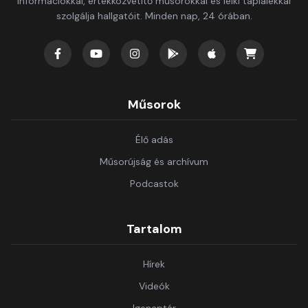
információkkal, értékközvetítő műsorokkal és lelki táplálékkal
szolgálja hallgatóit. Minden nap, 24 órában.
Műsorok
Élő adás
Műsorújság és archívum
Podcastok
Tartalom
Hírek
Videók