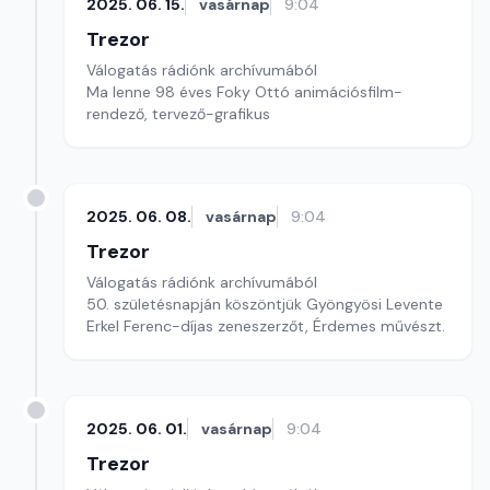
2025. 06. 15.
vasárnap
9:04
Trezor
Válogatás rádiónk archívumából
Ma lenne 98 éves Foky Ottó animációsfilm-
rendező, tervező-grafikus
2025. 06. 08.
vasárnap
9:04
Trezor
Válogatás rádiónk archívumából
50. születésnapján köszöntjük Gyöngyösi Levente
Erkel Ferenc-díjas zeneszerzőt, Érdemes művészt.
2025. 06. 01.
vasárnap
9:04
Trezor