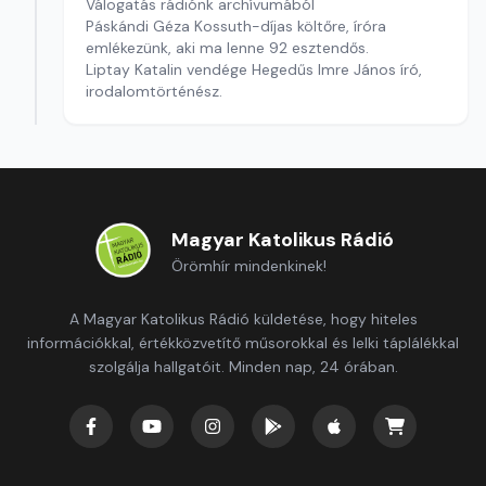
Válogatás rádiónk archívumából
Páskándi Géza Kossuth-díjas költőre, íróra
emlékezünk, aki ma lenne 92 esztendős.
Liptay Katalin vendége Hegedűs Imre János író,
irodalomtörténész.
Magyar Katolikus Rádió
Örömhír mindenkinek!
A Magyar Katolikus Rádió küldetése, hogy hiteles
információkkal, értékközvetítő műsorokkal és lelki táplálékkal
szolgálja hallgatóit. Minden nap, 24 órában.