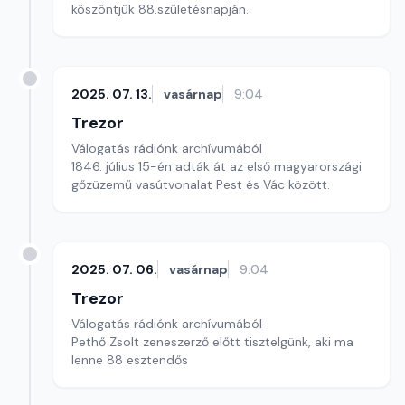
köszöntjük 88.születésnapján.
2025. 07. 13.
vasárnap
9:04
Trezor
Válogatás rádiónk archívumából
1846. július 15-én adták át az első magyarországi
gőzüzemű vasútvonalat Pest és Vác között.
2025. 07. 06.
vasárnap
9:04
Trezor
Válogatás rádiónk archívumából
Pethő Zsolt zeneszerző előtt tisztelgünk, aki ma
lenne 88 esztendős