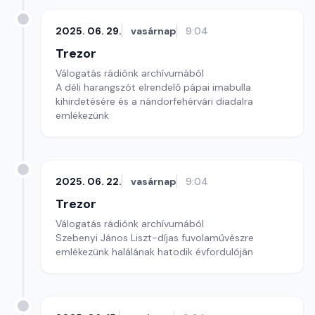
2025. 06. 29.
vasárnap
9:04
Trezor
Válogatás rádiónk archívumából
A déli harangszót elrendelő pápai imabulla
kihirdetésére és a nándorfehérvári diadalra
emlékezünk
2025. 06. 22.
vasárnap
9:04
Trezor
Válogatás rádiónk archívumából
Szebenyi János Liszt-díjas fuvolaművészre
emlékezünk halálának hatodik évfordulóján