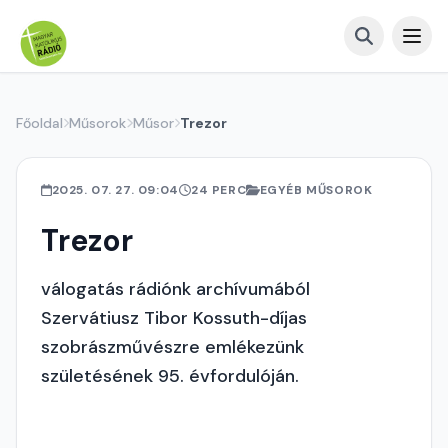
Főoldal
Műsorok
Műsor
Trezor
2025. 07. 27. 09:04
24 PERC
EGYÉB MŰSOROK
Trezor
válogatás rádiónk archívumából
Szervátiusz Tibor Kossuth-díjas
szobrászművészre emlékezünk
születésének 95. évfordulóján.