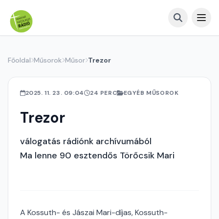
Főoldal
Műsorok
Műsor
Trezor
2025. 11. 23. 09:04
24 PERC
EGYÉB MŰSOROK
Trezor
válogatás rádiónk archívumából
Ma lenne 90 esztendős Törőcsik Mari
A Kossuth- és Jászai Mari-díjas, Kossuth-