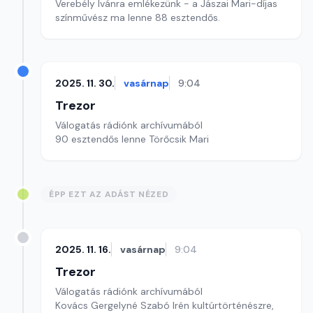
Verebély Ivánra emlékezünk - a Jászai Mari-díjas
színművész ma lenne 88 esztendős.
2025. 11. 30.
vasárnap
9:04
Trezor
Válogatás rádiónk archívumából
90 esztendős lenne Törőcsik Mari
ÉPP EZT AZ ADÁST NÉZED
2025. 11. 16.
vasárnap
9:04
Trezor
Válogatás rádiónk archívumából
Kovács Gergelyné Szabó Irén kultúrtörténészre,