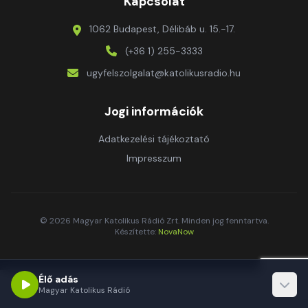
Kapcsolat
1062 Budapest, Délibáb u. 15.-17.
(+36 1) 255-3333
ugyfelszolgalat@katolikusradio.hu
Jogi információk
Adatkezelési tájékoztató
Impresszum
© 2026 Magyar Katolikus Rádió Zrt. Minden jog fenntartva.
Készítette:
NovaNow
Élő adás
Magyar Katolikus Rádió