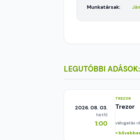
Munkatársak:
Jám
LEGUTÓBBI ADÁSOK:
TREZOR
Trezor
2026. 08. 03.
hétfő
1:00
válogatás r
» bővebben