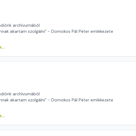
ádiónk archívumából
nak akartam szolgálni" - Domokos Pál Péter emlékezete
...
ádiónk archívumából
nak akartam szolgálni" - Domokos Pál Péter emlékezete
...