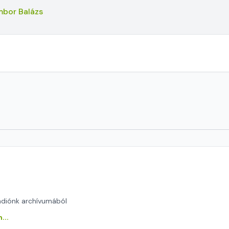
bor Balázs
ádiónk archívumából
...