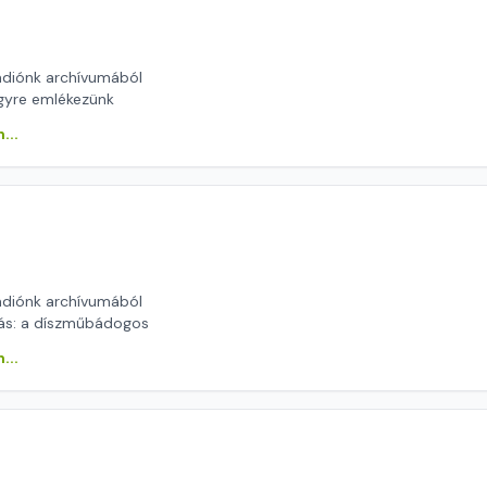
ádiónk archívumából
gyre emlékezünk
...
ádiónk archívumából
ás: a díszműbádogos
...