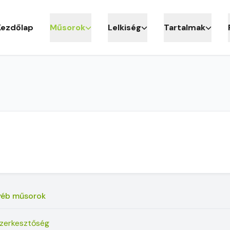
Kezdőlap
Műsorok
Lelkiség
Tartalmak
yéb műsorok
zerkesztőség