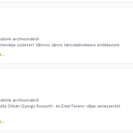
ádiónk archívumából
ztendeje született Vámosi János táncdalénekesre emlékezünk
...
ádiónk archívumából
dős Orbán György Kossuth- és Erkel Ferenc-díjas zeneszerzőt
...