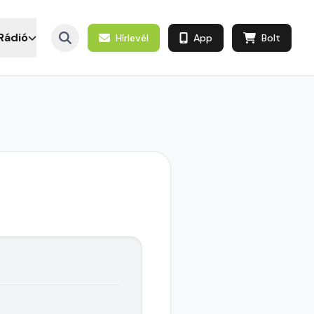
Rádió
Hírlevél
App
Bolt