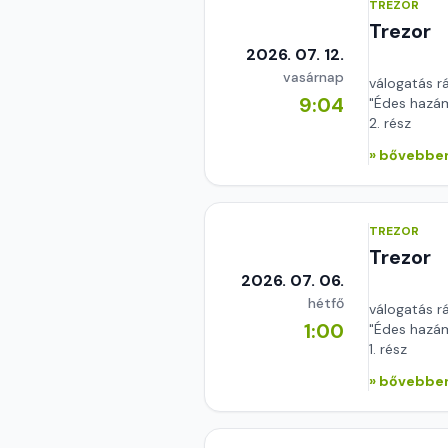
TREZOR
Trezor
2026. 07. 12.
vasárnap
válogatás r
9:04
"Édes hazám
2. rész
» bővebben
TREZOR
Trezor
2026. 07. 06.
hétfő
válogatás r
1:00
"Édes hazám
1. rész
» bővebben