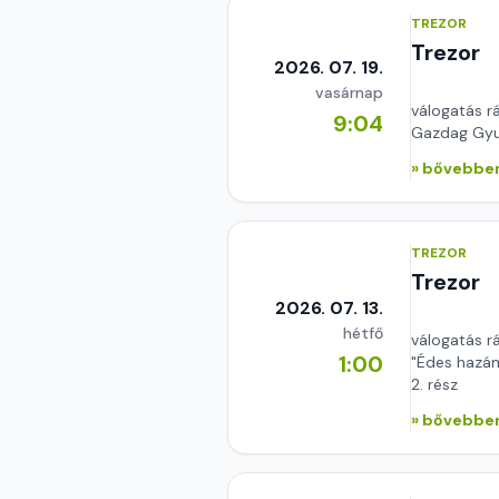
TREZOR
Trezor
2026. 07. 19.
vasárnap
válogatás r
9:04
Gazdag Gyul
» bővebben
TREZOR
Trezor
2026. 07. 13.
hétfő
válogatás r
1:00
"Édes hazám
2. rész
» bővebben