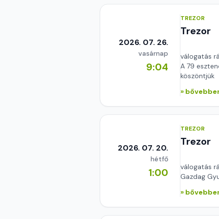
TREZOR
Trezor
2026. 07. 26.
vasárnap
válogatás r
9:04
A 79 eszten
köszöntjük
» bővebben
TREZOR
Trezor
2026. 07. 20.
hétfő
válogatás r
1:00
Gazdag Gyul
» bővebben