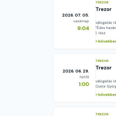
TREZOR
Trezor
2026. 07. 05.
vasárnap
válogatás r
9:04
"Édes hazám
1. rész
» bővebben
TREZOR
Trezor
2026. 06. 29.
hétfő
válogatás r
1:00
Csete Györ
» bővebben
TREZOR