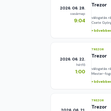
Trezor
2026. 06. 28.
vasárnap
válogatás r
9:04
Csete Györ
» bővebben
TREZOR
Trezor
2026. 06. 22.
hétfő
válogatás r
1:00
Mester-fog
» bővebben
TREZOR
Trezor
2026. 06. 21.