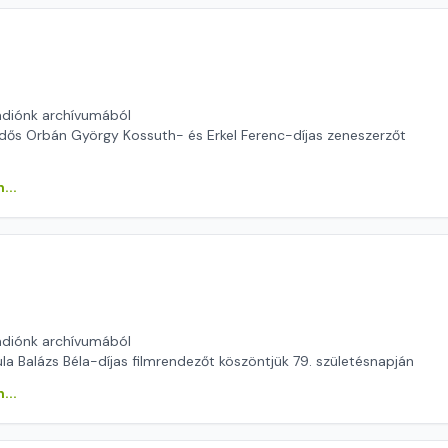
ádiónk archívumából
dős Orbán György Kossuth- és Erkel Ferenc-díjas zeneszerzőt
...
ádiónk archívumából
a Balázs Béla-díjas filmrendezőt köszöntjük 79. születésnapján
...