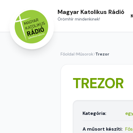
Magyar Katolikus Rádió
Örömhír mindenkinek!
Főoldal
Műsorok
Trezor
TREZOR
Kategória:
eg
A műsort készíti:
Fős