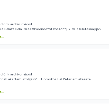
ádiónk archívumából
a Balázs Béla-díjas filmrendezőt köszöntjük 79. születésnapján
...
ádiónk archívumából
nak akartam szolgálni" - Domokos Pál Péter emlékezete
...