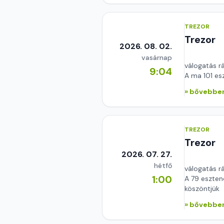
TREZOR
Trezor
2026. 08. 02.
vasárnap
válogatás r
9:04
A ma 101 es
» bővebben
TREZOR
Trezor
2026. 07. 27.
hétfő
válogatás r
1:00
A 79 eszten
köszöntjük
» bővebben