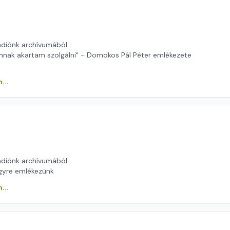
ádiónk archívumából
nak akartam szolgálni" - Domokos Pál Péter emlékezete
...
ádiónk archívumából
gyre emlékezünk
...