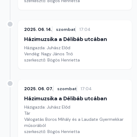
szerkesztő: Bögös Henrietta
2025. 06. 14.
szombat
17:04
Házimuzsika a Délibáb utcában
Házigazda: Juhász Előd
Vendég: Nagy János Trió
szerkesztő: Bögös Henrietta
2025. 06. 07.
szombat
17:04
Házimuzsika a Délibáb utcában
Házigazda: Juhász Előd
Tár
Válogatás Boros Mihály és a Laudate Gyermekkar
műsorából
szerkesztő: Bögös Henrietta