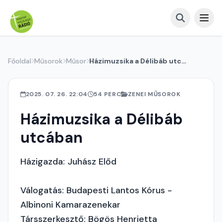
Főoldal
Műsorok
Műsor
Házimuzsika a Délibáb utcában
2025. 07. 26. 22:04
54 PERC
ZENEI MŰSOROK
Házimuzsika a Délibáb
utcában
Házigazda: Juhász Előd
Válogatás: Budapesti Lantos Kórus -
Albinoni Kamarazenekar
Társszerkesztő: Bögös Henrietta