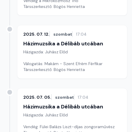
Vendég a Mikrokozmosz Trió
Társszerkesztő: Bögös Henrietta
2025. 07. 12.
szombat
17:04
Házimuzsika a Délibáb utcában
Házigazda: Juhász Előd
Válogatás: Makám - Szent Efrém Férfikar
Társszerkesztő: Bögös Henrietta
2025. 07. 05.
szombat
17:04
Házimuzsika a Délibáb utcában
Házigazda: Juhász Előd
Vendég: Fülei Balázs Liszt-díjas zongoraművész