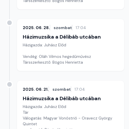
Társszerkesztő: Bögös Henrietta
2025. 06. 28.
szombat
17:04
Házimuzsika a Délibáb utcában
Házigazda: Juhász Előd
Vendég: Oláh Vilmos hegedűművész
Társszerkesztő: Bögös Henrietta
2025. 06. 21.
szombat
17:04
Házimuzsika a Délibáb utcában
Házigazda: Juhász Előd
Tár
Válogatás: Magyar Vonóstrió - Oravecz György
Quintet