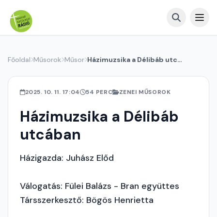
Főoldal
Műsorok
Műsor
Házimuzsika a Délibáb utcában
2025. 10. 11. 17:04
54 PERC
ZENEI MŰSOROK
Házimuzsika a Délibáb
utcában
Házigazda: Juhász Előd
Válogatás: Fülei Balázs - Bran együttes
Társszerkesztő: Bögös Henrietta