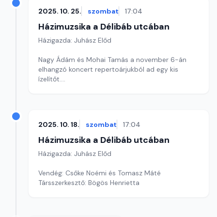
2025. 10. 25.
szombat
17:04
Házimuzsika a Délibáb utcában
Házigazda: Juhász Előd
Nagy Ádám és Mohai Tamás a november 6-án
elhangzó koncert repertoárjukból ad egy kis
ízelítőt.
Társszerkesztő: Bögös Henrietta
2025. 10. 18.
szombat
17:04
Házimuzsika a Délibáb utcában
Házigazda: Juhász Előd
Vendég: Csőke Noémi és Tomasz Máté
Társszerkesztő: Bögös Henrietta