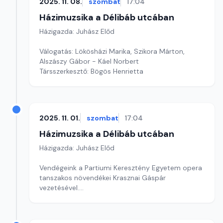
2025. 11. 08.
szombat
17:04
Házimuzsika a Délibáb utcában
Házigazda: Juhász Előd
Válogatás: Lökösházi Marika, Szikora Márton,
Alszászy Gábor - Káel Norbert
Társszerkesztő: Bögös Henrietta
2025. 11. 01.
szombat
17:04
Házimuzsika a Délibáb utcában
Házigazda: Juhász Előd
Vendégeink a Partiumi Keresztény Egyetem opera
tanszakos növendékei Krasznai Gáspár
vezetésével.
Társszerkesztő: Bögös Henrietta