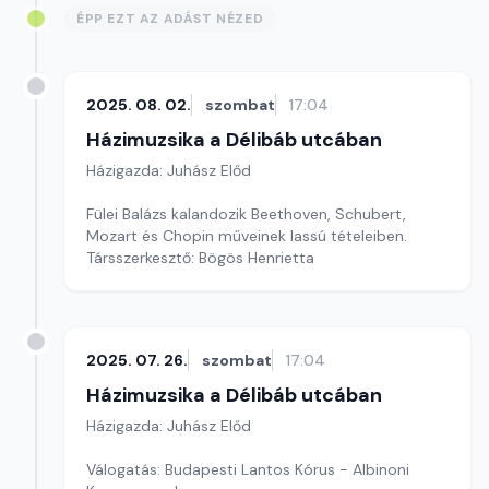
ÉPP EZT AZ ADÁST NÉZED
2025. 08. 02.
szombat
17:04
Házimuzsika a Délibáb utcában
Házigazda: Juhász Előd
Fülei Balázs kalandozik Beethoven, Schubert,
Mozart és Chopin műveinek lassú tételeiben.
Társszerkesztő: Bögös Henrietta
2025. 07. 26.
szombat
17:04
Házimuzsika a Délibáb utcában
Házigazda: Juhász Előd
Válogatás: Budapesti Lantos Kórus - Albinoni