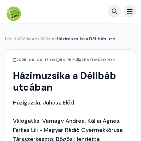
Főoldal
Műsorok
Műsor
Házimuzsika a Délibáb utcában
2025. 08. 09. 17:04
54 PERC
ZENEI MŰSOROK
Házimuzsika a Délibáb
utcában
Házigazda: Juhász Előd
Válogatás: Várnagy Andrea, Kállai Ágnes,
Farkas Lili - Magyar Rádió Gyermekkórusa
Társszerkesztő: Bögös Henrietta