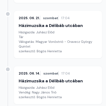
2025. 06. 21.
szombat
17:04
Házimuzsika a Délibáb utcában
Házigazda: Juhász Előd
Tár
Válogatás: Magyar Vonóstrió - Oravecz György
Quintet
szerkesztő: Bögös Henrietta
2025. 06. 14.
szombat
17:04
Házimuzsika a Délibáb utcában
Házigazda: Juhász Előd
Vendég: Nagy János Trió
szerkesztő: Bögös Henrietta