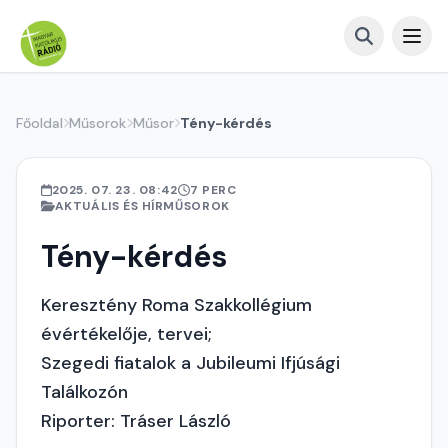
Főoldal
Műsorok
Műsor
Tény-kérdés
2025. 07. 23. 08:42
7 PERC
AKTUÁLIS ÉS HÍRMŰSOROK
Tény-kérdés
Keresztény Roma Szakkollégium
évértékelője, tervei;
Szegedi fiatalok a Jubileumi Ifjúsági
Találkozón
Riporter: Tráser László