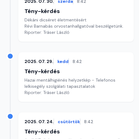
2025. 07. 30.
szerda
8:42
Tény-kérdés
Dékáni dicséret életmentésért
Révi Barnabás orvostanhallgatóval beszélgetünk.
Riporter: Tráser László
2025. 07. 29.
kedd
8:42
Tény-kérdés
Hazai mentálhigiénés helyzetkép - Telefonos
lelkisegély szolgálati tapasztalatok
Riporter: Tráser László
2025. 07. 24.
csütörtök
8:42
Tény-kérdés