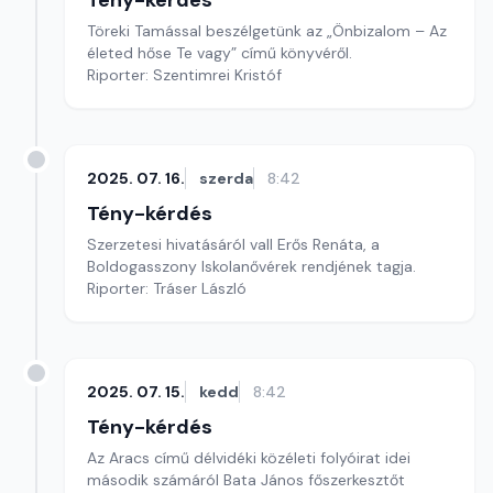
Tény-kérdés
Töreki Tamással beszélgetünk az „Önbizalom – Az
életed hőse Te vagy” című könyvéről.
Riporter: Szentimrei Kristóf
2025. 07. 16.
szerda
8:42
Tény-kérdés
Szerzetesi hivatásáról vall Erős Renáta, a
Boldogasszony Iskolanővérek rendjének tagja.
Riporter: Tráser László
2025. 07. 15.
kedd
8:42
Tény-kérdés
Az Aracs című délvidéki közéleti folyóirat idei
második számáról Bata János főszerkesztőt