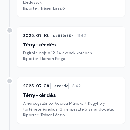
kérdezzük.
Riporter: Tráser László
2025. 07. 10.
csütörtök
8:42
Tény-kérdés
Digitális böjt a 12-14 évesek körében
Riporter: Hámori Kinga
2025. 07. 09.
szerda
8:42
Tény-kérdés
A hercegszántói Vodica Máriakert Kegyhely
története és július 13-i engesztelő zarándoklata.
Riporter: Tráser László