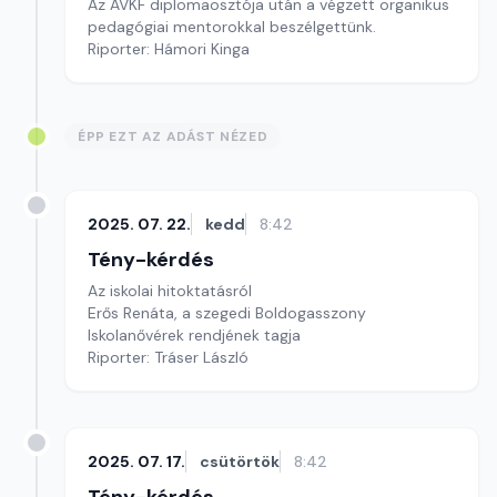
Az AVKF diplomaosztója után a végzett organikus
pedagógiai mentorokkal beszélgettünk.
Riporter: Hámori Kinga
ÉPP EZT AZ ADÁST NÉZED
2025. 07. 22.
kedd
8:42
Tény-kérdés
Az iskolai hitoktatásról
Erős Renáta, a szegedi Boldogasszony
Iskolanővérek rendjének tagja
Riporter: Tráser László
2025. 07. 17.
csütörtök
8:42