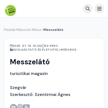
Főoldal
Műsorok
Műsor
Messzelátó
2025. 07. 19. 01:00
54 PERC
SZOLGÁLTATÓ ÉS ÉLETVITELI MŰSOROK
Messzelátó
turisztikai magazin
Szegvár
Szerkesztő: Szentirmai Ágnes