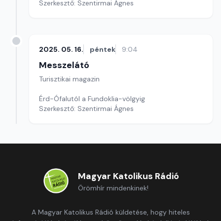
Szerkesztő: Szentirmai Ágnes
2025. 05. 16.
péntek
9:04
Messzelátó
Turisztikai magazin
Érd-Ófalutól a Fundoklia-völgyig
Szerkesztő: Szentirmai Ágnes
Magyar Katolikus Rádió
Örömhír mindenkinek!
A Magyar Katolikus Rádió küldetése, hogy hiteles