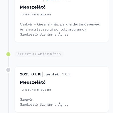
Messzelátó
Turisztikai magazin
Csákvár - Geszner-ház, park, erdei tanösvények
és lelassulást segítő pontok, programok
Szerkesztő: Szentirmai Ágnes
ÉPP EZT AZ ADÁST NÉZED
2025. 07. 18.
péntek
9:04
Messzelátó
Turisztikai magazin
Szegvár
Szerkesztő: Szentirmai Ágnes