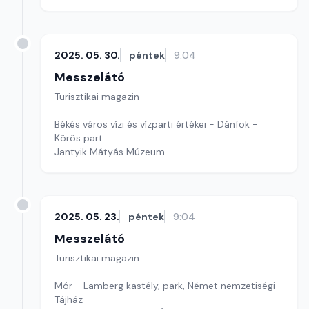
2025. 05. 30.
péntek
9:04
Messzelátó
Turisztikai magazin
Békés város vízi és vízparti értékei - Dánfok -
Körös part
Jantyik Mátyás Múzeum
Szerkesztő: Szentirmai Ágnes
2025. 05. 23.
péntek
9:04
Messzelátó
Turisztikai magazin
Mór - Lamberg kastély, park, Német nemzetiségi
Tájház