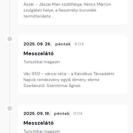
Ászár - Jászai Mari szülőfaluja, Hérics Márton
szolgálati helye, a Neszmélyi borvidék
termőterülete
Szerkesztő: Szentirmai Ágnes
2025. 09. 26.
péntek
9:04
Messzelátó
Turisztikai magazin
Vác 950 - városi séta - a Katolikus Társadalmi
Napok rendezvény egyik élmény eleme
Szerkesztő: Szentirmai Ágnes
2025. 09. 19.
péntek
9:04
Messzelátó
Turisztikai magazin