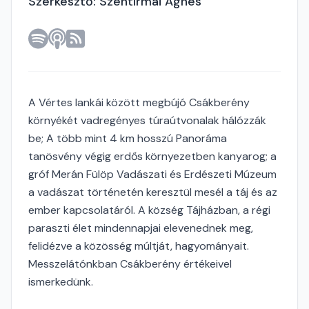
Szerkesztő: Szentirmai Ágnes
A Vértes lankái között megbújó Csákberény
környékét vadregényes túraútvonalak hálózzák
be; A több mint 4 km hosszú Panoráma
tanösvény végig erdős környezetben kanyarog; a
gróf Merán Fülöp Vadászati és Erdészeti Múzeum
a vadászat történetén keresztül mesél a táj és az
ember kapcsolatáról. A község Tájházban, a régi
paraszti élet mindennapjai elevenednek meg,
felidézve a közösség múltját, hagyományait.
Messzelátónkban Csákberény értékeivel
ismerkedünk.