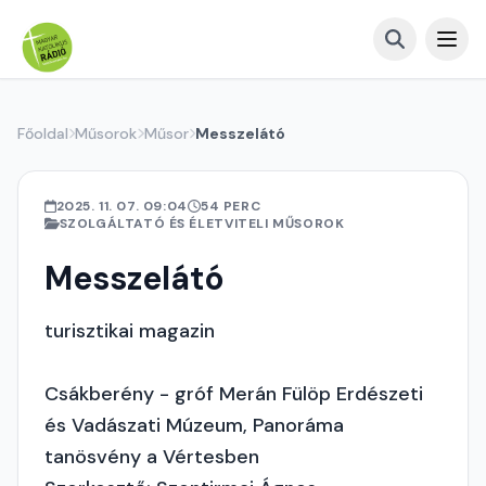
Főoldal
Műsorok
Műsor
Messzelátó
2025. 11. 07. 09:04
54 PERC
SZOLGÁLTATÓ ÉS ÉLETVITELI MŰSOROK
Messzelátó
turisztikai magazin
Csákberény - gróf Merán Fülöp Erdészeti
és Vadászati Múzeum, Panoráma
tanösvény a Vértesben