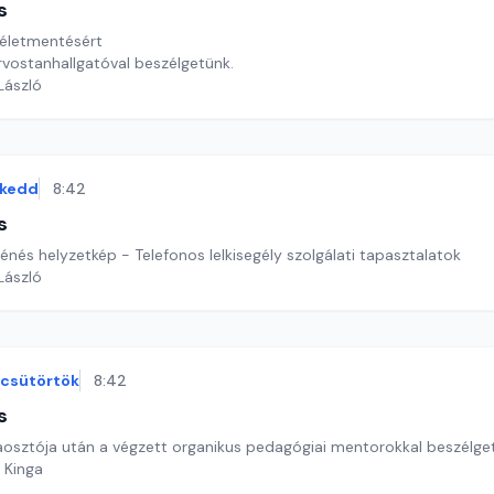
s
 életmentésért
rvostanhallgatóval beszélgetünk.
 László
kedd
8:42
s
énés helyzetkép - Telefonos lelkisegély szolgálati tapasztalatok
 László
csütörtök
8:42
s
diplomaosztója után a végzett organikus pedagógiai mentorokkal beszélge
 Kinga