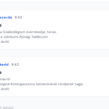
szerda
8:42
s
Szakkollégium évértékelője, tervei;
 a Jubileumi Ifjúsági Találkozón
 László
kedd
8:42
s
atásról
szegedi Boldogasszony Iskolanővérek rendjének tagja
 László
ST NÉZED