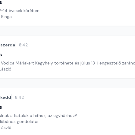
s
 12-14 évesek körében
 Kinga
szerda
8:42
s
Vodica Máriakert Kegyhely története és július 13-i engesztelő zaránd
 László
kedd
8:42
s
lnak a fiatalok a hithez, az egyházhoz?
lébános gondolatai
 László