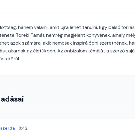
tság, hanem valami, amit újra lehet tanulni. Egy belső forrás, 
 üzenete Töreki Tamás nemrég megjelent könyvének, amely mél
 lehet azok számára, akik nemcsak inspirálódni szeretnének, ha
ást akarnak az életükben. Az önbizalom témáját a szerző saj
rja körül.
 adásai
szerda
8:42