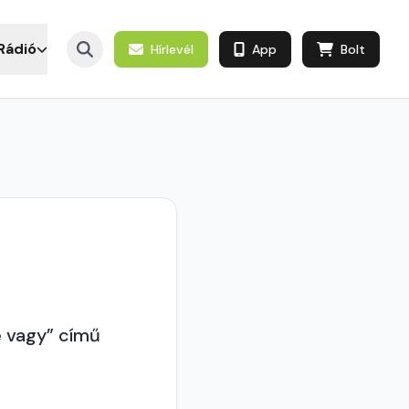
Rádió
Hírlevél
App
Bolt
e vagy” című