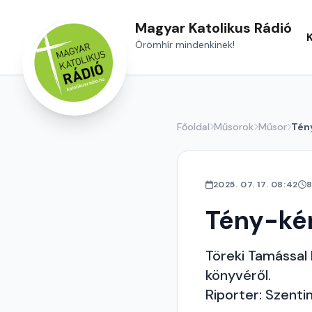
Magyar Katolikus Rádió
Örömhír mindenkinek!
Főoldal
Műsorok
Műsor
Tén
2025. 07. 17. 08:42
8
Tény-ké
Töreki Tamással
könyvéről.
Riporter: Szenti