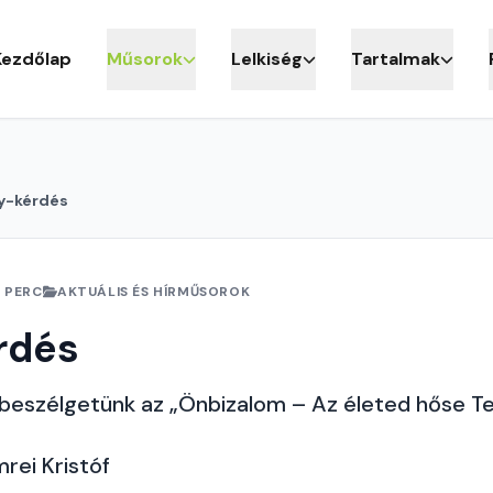
Kezdőlap
Műsorok
Lelkiség
Tartalmak
y-kérdés
 PERC
AKTUÁLIS ÉS HÍRMŰSOROK
rdés
 beszélgetünk az „Önbizalom – Az életed hőse T
mrei Kristóf