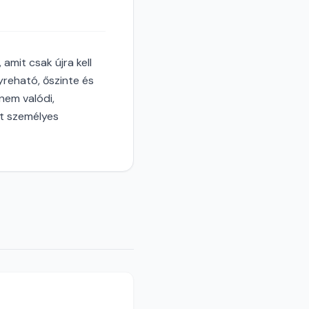
amit csak újra kell
yreható, őszinte és
nem valódi,
át személyes