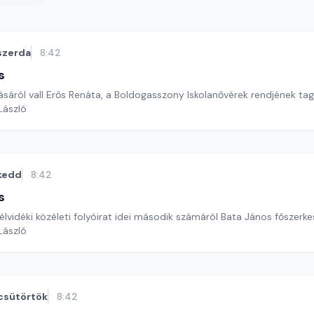
szerda
8:42
s
ásáról vall Erős Renáta, a Boldogasszony Iskolanővérek rendjének tag
 László
kedd
8:42
s
lvidéki közéleti folyóirat idei második számáról Bata János főszerke
 László
csütörtök
8:42