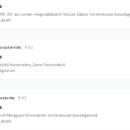
s
19-20-as román megszállásáról Vincze Gábor történésszel beszélg
 László
csütörtök
8:42
s
öltő Keresztény Zenei Fesztiválról
 Ágoston
szerda
8:42
s
tről Medgyesi Konstantin történésszel beszélgetünk.
 László