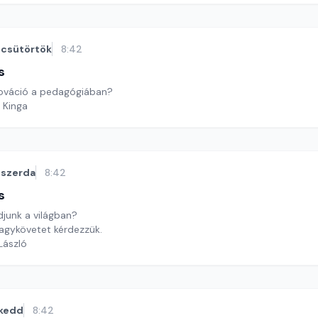
csütörtök
8:42
s
nnováció a pedagógiában?
 Kinga
szerda
8:42
s
djunk a világban?
agykövetet kérdezzük.
 László
kedd
8:42