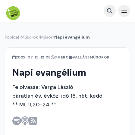
Főoldal
Műsorok
Műsor
Napi evangélium
2025. 07. 15. 12:08
3 PERC
VALLÁSI MŰSOROK
Napi evangélium
Felolvassa: Varga László
páratlan év, évközi idő 15. hét, kedd
** Mt 11,20-24 **