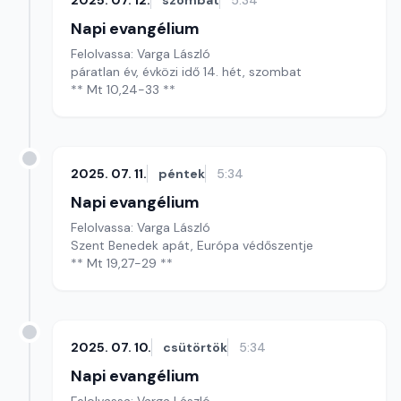
2025. 07. 12.
szombat
5:34
Napi evangélium
Felolvassa: Varga László
páratlan év, évközi idő 14. hét, szombat
** Mt 10,24-33 **
2025. 07. 11.
péntek
5:34
Napi evangélium
Felolvassa: Varga László
Szent Benedek apát, Európa védőszentje
** Mt 19,27-29 **
2025. 07. 10.
csütörtök
5:34
Napi evangélium