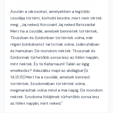
Azután a városokat, amelyekben a legtöbb
csodája történt, korholni kezdte, mert nem tértek
meg: ,,Jaj neked, Korozain! Jaj neked Betszaida!
Mert ha a csodák, amelyek bennetek történtek,
Tíruszban és Szidonban történtek volna, már
régen bűnbánatot tartottak volna, zsákruhában
és hamuban. De mondom nektek: Tírusznak és
Szidonnak tűrhetőbb sorsa lesz az ítélet napján,
mint nektek. És te Kafarnaum! Talán az égig
emelkedsz? Alászállsz majd az alvilágba! [Iz
14,13.15] Mert ha a csodák, amelyek benned
történtek, Szodomában történtek volna,
megmaradtak volna mind a mai napig. De mondom
nektek: Szodoma földjének tűrhetőbb sorsa lesz
az ítélet napján, mint neked.''