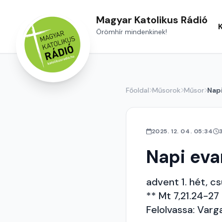
Magyar Katolikus Rádió
Örömhír mindenkinek!
Főoldal
Műsorok
Műsor
Nap
2025. 12. 04. 05:34
Napi ev
advent 1. hét, c
** Mt 7,21.24-27
Felolvassa: Varg