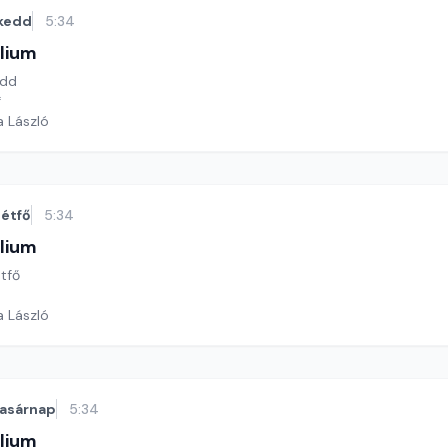
kedd
5:34
lium
edd
*
a László
étfő
5:34
lium
étfő
a László
asárnap
5:34
lium