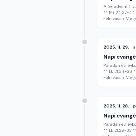
A év, advent 1. 
** Mt 24,37-44
Felolvassa: Varg
2025. 11. 29.
s
Napi evangé
Páratlan év, évk
** Lk 21,34-36 *
Felolvassa: Varg
2025. 11. 28.
p
Napi evangé
Páratlan év, évk
** Lk 21,29-33 *