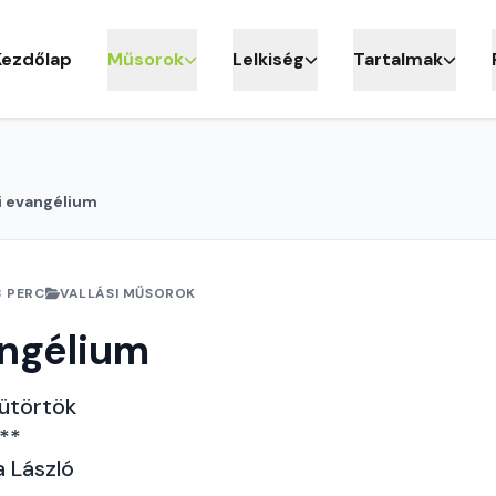
Kezdőlap
Műsorok
Lelkiség
Tartalmak
i evangélium
3 PERC
VALLÁSI MŰSOROK
angélium
sütörtök
 **
a László