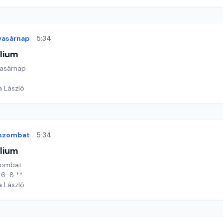
vasárnap
5:34
lium
vasárnap
a László
szombat
5:34
lium
szombat
1.6-8 **
a László