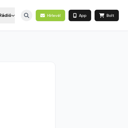
Rádió
Hírlevél
App
Bolt