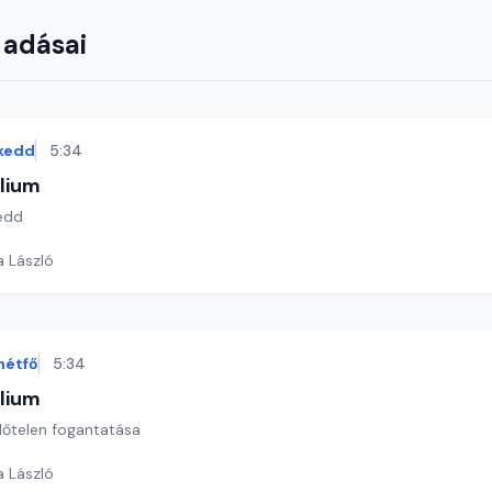
 adásai
kedd
5:34
lium
kedd
*
a László
hétfő
5:34
lium
lőtelen fogantatása
a László