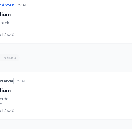
péntek
5:34
lium
éntek
a László
ST NÉZED
szerda
5:34
lium
zerda
**
a László