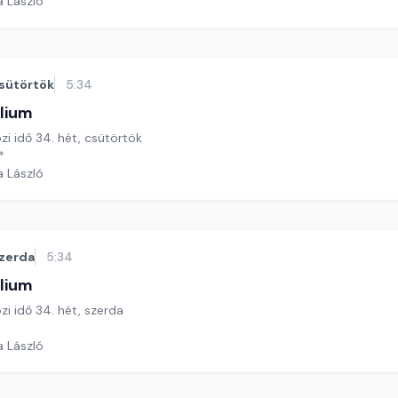
a László
sütörtök
5:34
lium
özi idő 34. hét, csütörtök
*
a László
zerda
5:34
lium
özi idő 34. hét, szerda
a László