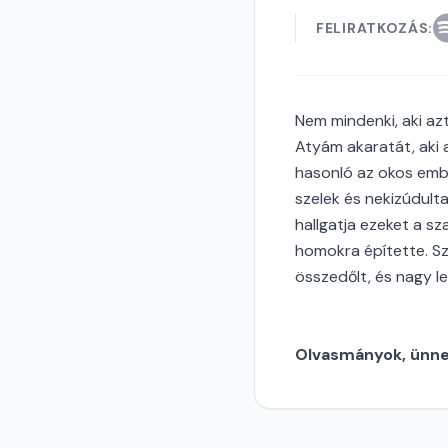
FELIRATKOZÁS:
Nem mindenki, aki az
Atyám akaratát, aki 
hasonló az okos ember
szelek és nekizúdulta
hallgatja ezeket a s
homokra építette. Sza
összedőlt, és nagy le
Olvasmányok, ünnep