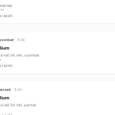
vasárnap
 **
a László
zombat
5:34
lium
özi idő 34. hét, szombat
*
a László
éntek
5:34
lium
özi idő 34. hét, péntek
*