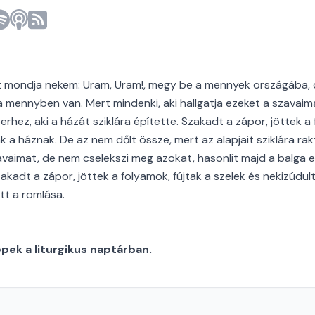
t mondja nekem: Uram, Uram!, megy be a mennyek országába, c
a mennyben van. Mert mindenki, aki hallgatja ezeket a szavaim
hez, aki a házát sziklára építette. Szakadt a zápor, jöttek a 
k a háznak. De az nem dőlt össze, mert az alapjait sziklára rak
zavaimat, de nem cselekszi meg azokat, hasonlít majd a balga 
kadt a zápor, jöttek a folyamok, fújtak a szelek és nekizúdul
tt a romlása.
ek a liturgikus naptárban.