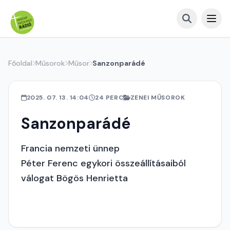
Főoldal
Műsorok
Műsor
Sanzonparádé
2025. 07. 13. 14:04
24 PERC
ZENEI MŰSOROK
Sanzonparádé
Francia nemzeti ünnep
Péter Ferenc egykori összeállításaiból
válogat Bögös Henrietta