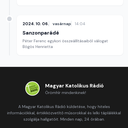
2024. 10. 06.
vasárnap
14:04
Sanzonparádé
Péter Ferenc egykori összeállításaiból válogat
Bögös Henrietta
Magyar Katolikus Rádió
Örömhír mindenkinek!
A Magyar Katolikus Rádió küldetése, hogy hiteles
információkkal, értékközvetítő műsorokkal és lelki táplálékkal
szolgálja hallgatóit. Minden nap, 24 órában.