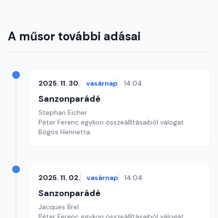
A műsor további adásai
2025. 11. 30.
vasárnap
14:04
Sanzonparádé
Stephan Eicher
Péter Ferenc egykori összeállításaiból válogat
Bögös Henrietta
2025. 11. 02.
vasárnap
14:04
Sanzonparádé
Jacques Brel
Péter Ferenc egykori összeállításaiból válogat