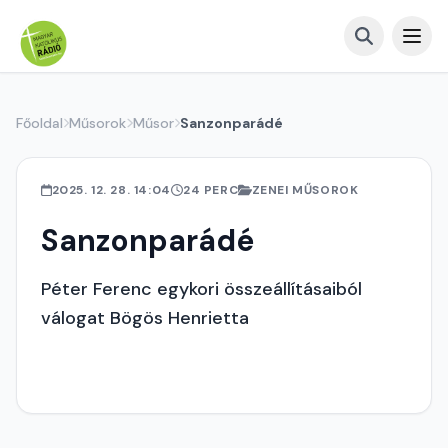
Főoldal
Műsorok
Műsor
Sanzonparádé
2025. 12. 28. 14:04
24 PERC
ZENEI MŰSOROK
Sanzonparádé
Péter Ferenc egykori összeállításaiból
válogat Bögös Henrietta