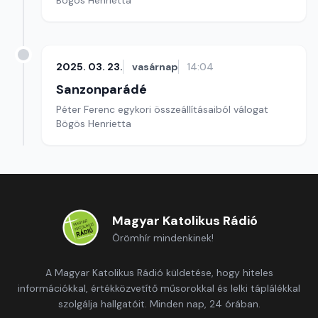
Bögös Henrietta
2025. 03. 23.
vasárnap
14:04
Sanzonparádé
Péter Ferenc egykori összeállításaiból válogat
Bögös Henrietta
Magyar Katolikus Rádió
Örömhír mindenkinek!
A Magyar Katolikus Rádió küldetése, hogy hiteles
információkkal, értékközvetítő műsorokkal és lelki táplálékkal
szolgálja hallgatóit. Minden nap, 24 órában.