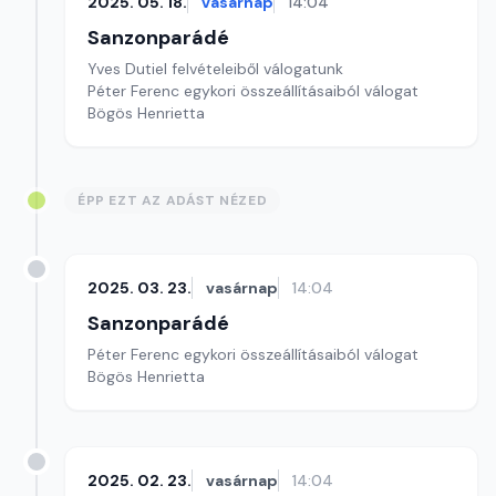
2025. 05. 18.
vasárnap
14:04
Sanzonparádé
Yves Dutiel felvételeiből válogatunk
Péter Ferenc egykori összeállításaiból válogat
Bögös Henrietta
ÉPP EZT AZ ADÁST NÉZED
2025. 03. 23.
vasárnap
14:04
Sanzonparádé
Péter Ferenc egykori összeállításaiból válogat
Bögös Henrietta
2025. 02. 23.
vasárnap
14:04