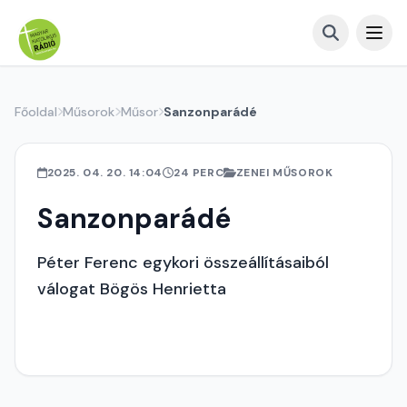
Főoldal
Műsorok
Műsor
Sanzonparádé
2025. 04. 20. 14:04
24 PERC
ZENEI MŰSOROK
Sanzonparádé
Péter Ferenc egykori összeállításaiból
válogat Bögös Henrietta