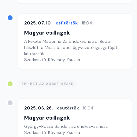
2025. 07. 10.
csütörtök
18:04
Magyar csillagok
A Fekete Madonna Zarándokvonatról Budai
Lászlót, a Misszió Tours ügyvezető igazgatóját
kérdezzük.
Szerkesztő: Kövesdy Zsuzsa
ÉPP EZT AZ ADÁST NÉZED
2025. 06. 26.
csütörtök
18:04
Magyar csillagok
György-Rózsa Sándor, az énekes-színész
Szerkesztő: Kövesdy Zsuzsa