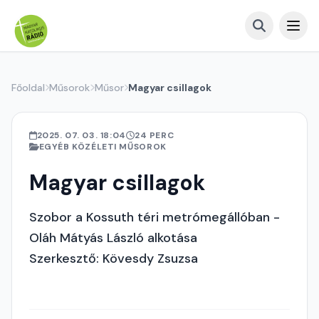
Főoldal
Műsorok
Műsor
Magyar csillagok
2025. 07. 03. 18:04
24 PERC
EGYÉB KÖZÉLETI MŰSOROK
Magyar csillagok
Szobor a Kossuth téri metrómegállóban -
Oláh Mátyás László alkotása
Szerkesztő: Kövesdy Zsuzsa