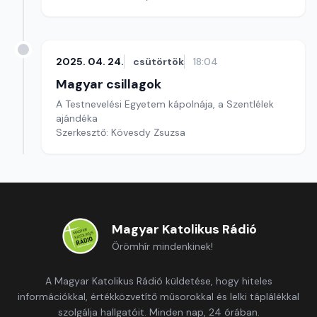
2025. 04. 24.
csütörtök
18:04
Magyar csillagok
A Testnevelési Egyetem kápolnája, a Szentlélek
ajándéka
Szerkesztő: Kövesdy Zsuzsa
Magyar Katolikus Rádió
Örömhír mindenkinek!
A Magyar Katolikus Rádió küldetése, hogy hiteles
információkkal, értékközvetítő műsorokkal és lelki táplálékkal
szolgálja hallgatóit. Minden nap, 24 órában.